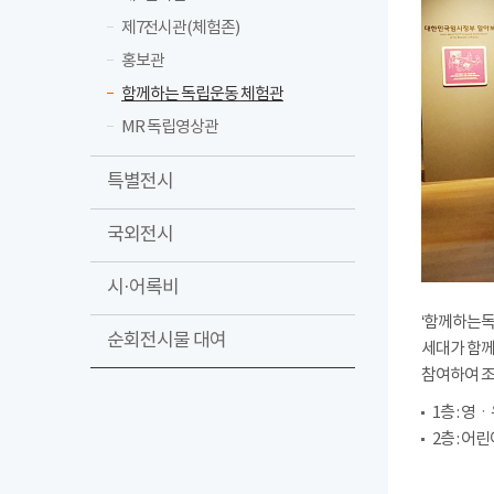
제7전시관(체험존)
홍보관
함께하는 독립운동 체험관
MR 독립영상관
특별전시
국외전시
시·어록비
‘함께하는독
순회전시물 대여
세대가 함께
참여하여 조
1층 : 영ㆍ
2층 : 