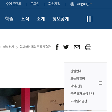
수어 콘텐츠
로그인
회원가입
Language
학술
소식
소개
정보공개
상설전시
함께하는 독립운동 체험관
관람안내
오늘의 일정
예약/신청
국군 휴가 보상 안내
디지털기념관