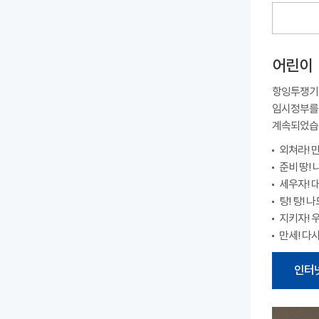
어린이ㆍ
항잉투쟁기 
임시정부를 
계속되었습니
외쳐라! 
준비 땅!
세우자!
탕! 탕! 
지키자! 
만세! 다
인터