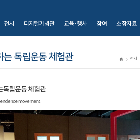
전시
디지털기념관
교육·행사
참여
소장자료
하는 독립운동 체험관
전시
는독립운동 체험관
ependence movement