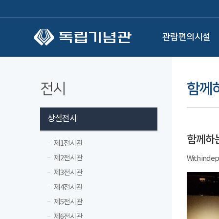
본문 바로가기
관람편의시설
전시
함께
상설전시
함께하
제1전시관
제2전시관
With ind
제3전시관
제4전시관
제5전시관
제6전시관