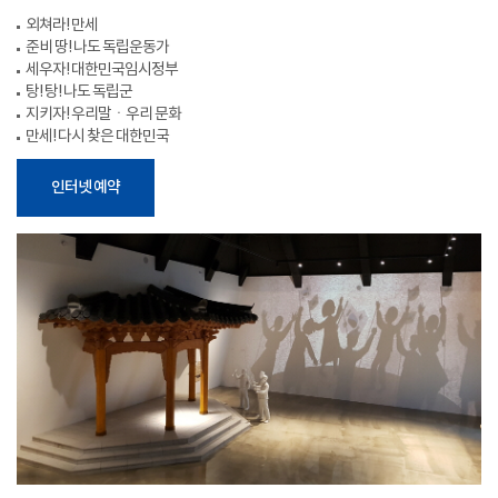
외쳐라! 만세
준비 땅! 나도 독립운동가
세우자! 대한민국임시정부
탕! 탕! 나도 독립군
지키자! 우리말ㆍ우리 문화
만세! 다시 찾은 대한민국
인터넷 예약