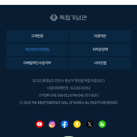
고객헌장
이용약관
개인정보처리방침
저작권정책
이메일무단수집거부
사이트맵
31232 충청남도 천안시 동남구 목천읍 독립기념관로 1
사업자등록번호 : 312-82-02552
고객센터 041-560-0114. FAX 041-557-8167.
ⓒ 2018 THE INDEPENDENCE HALL OF KOREA. ALL RIGHTS RESERVED.