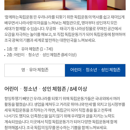
‘함께하는독립운동’은 우리나라를 되찾기 위한 독립운동의 역사를 쉽고 재미있게
배우면서 나라사랑의 마음을 느껴보는 체험관으로, 영아부터 성인까지 모든
세대가 함께할 수 있습니다. 무궁화ㆍ태극기 등 나라상징물로 꾸며진 공간에서
오감을 자극하는 놀이를 해보고, 또 직접 독립운동가가 되어 독립운동에 참여하여
조국 광복의 기쁨과 세계로 발전하는 대한민국을 느껴보세요.
1층 : 영ㆍ유아 체험존 (1 ~ 7세)
2층 : 어린이ㆍ청소년ㆍ성인 체험존 (8세 이상)
영ㆍ유아 체험존
어린이ㆍ청소년ㆍ성인 체험존
어린이ㆍ청소년ㆍ성인 체험존 / 8세 이상
항잉투쟁기 빼앗긴 우리나라를 되찾기 위해 독립운동가들은 국내외에서 여러
활동을 펼쳤습니다. 생업을 제쳐두고 거리로 뛰어나와‘만세’를 외치고 임시정부를
세워 독립운동을 조직하는가 하면, 독립군이 되어 직접 총을 들고 전투에
나서기도 했지요. 민족정신을 잃지 않기 위해 우리말과 글을 지키는 노력도
계속되었습니다. 이곳에서 직접 독립운동가가 되어 다양한 독립운동에 함께
참여해봅시다. 조국 독립의 임무를 완수하는 기쁨을 함께 느껴보세요.