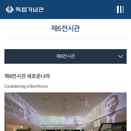
본문 바로가기
제6전시관
제6전시관
제6전시관 새로운나라
Establishing a New Korea