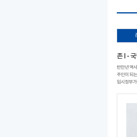
존 I 
반만년 역사
주인이 되는
임시정부가 