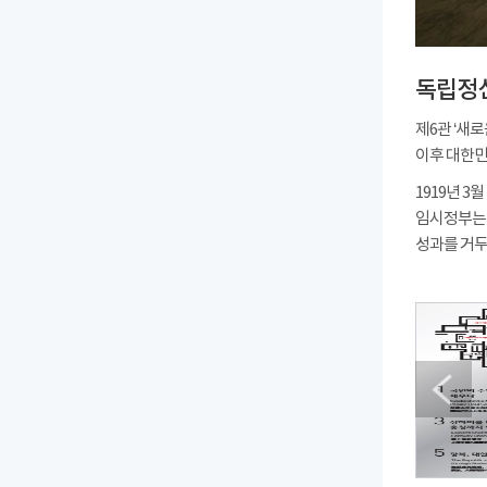
독립정
제6관 ‘새
이후 대한민
1919년 
임시정부는
성과를 거두