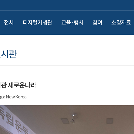
전시
디지털기념관
교육·행사
참여
소장자료
전시관
시관 새로운나라
ng a New Korea