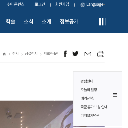
수어 콘텐츠
로그인
회원가입
Language
학술
소식
소개
정보공개
전시
상설전시
제6전시관
관람안내
오늘의 일정
예약/신청
국군 휴가 보상 안내
디지털기념관