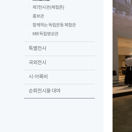
제7전시관(체험존)
홍보관
함께하는 독립운동 체험관
MR 독립영상관
특별전시
국외전시
시·어록비
순회전시물 대여