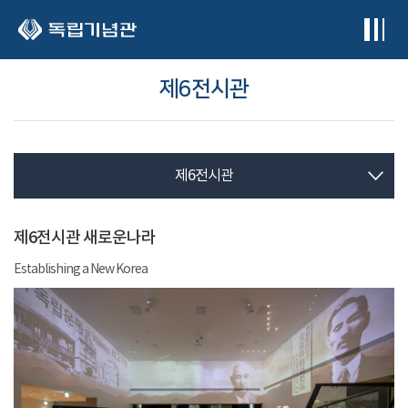
본문 바로가기
제6전시관
제6전시관
제6전시관 새로운나라
Establishing a New Korea