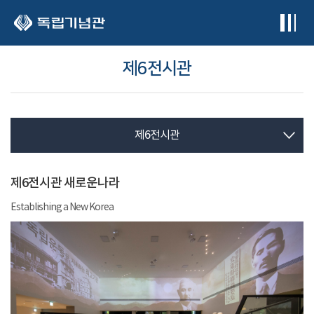
본문 바로가기
제6전시관
제6전시관
제6전시관 새로운나라
Establishing a New Korea