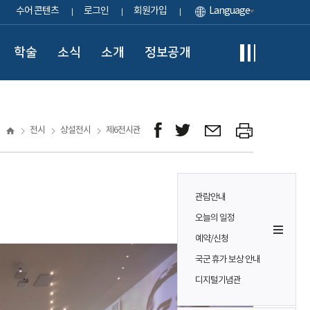
수어 콘텐츠
로그인
회원가입
Language
학술
소식
소개
정보공개
전시
상설전시
제6전시관
관람안내
오늘의 일정
예약/신청
국군 휴가 보상 안내
디지털기념관