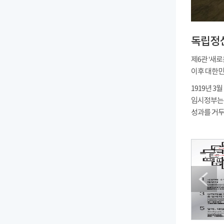
독립정
제6관 ‘새
이후 대한민
1919년 
임시정부는
성과를 거두