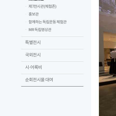
제7전시관(체험존)
홍보관
함께하는 독립운동 체험관
MR 독립영상관
특별전시
국외전시
시·어록비
순회전시물 대여