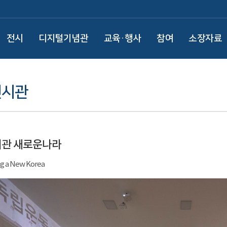
전시
디지털기념관
교육·행사
참여
소장자료
전시관
시관 새로운나라
ng a New Korea