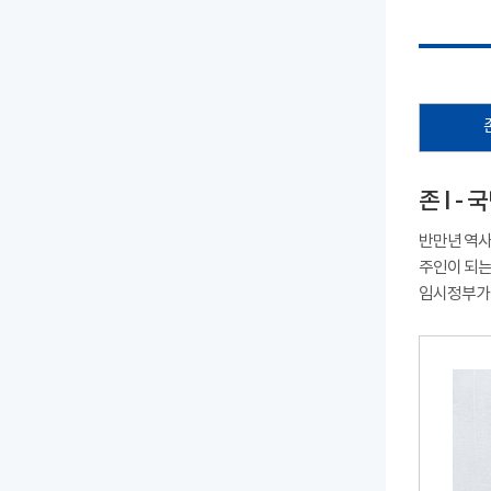
존 I 
반만년 역사
주인이 되는
임시정부가 