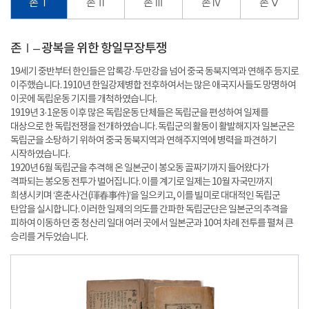
존 Ⅰ
존 Ⅱ
존 Ⅲ
존 Ⅳ
존 Ⅴ
존Ⅰ– 광복을 위한 항일무장투쟁
19세기 중반부터 한인들은 압록강·두만강을 넘어 중국 동북지역과 연해주 등지로
이주했습니다. 1910년 한일강제병합 전후하여서는 많은 애국지사들도 망명하여
이곳에 독립운동 기지를 개척하였습니다.
1919년 3·1운동 이후 많은 독립운동 단체들은 독립군을 편성하여 일제를
대상으로 한 독립전쟁을 전개하였습니다. 독립군의 활동이 활발해지자 일본군은
독립군을 소탕하기 위하여 중국 동북지역과 연해주지역에 병력을 파견하기
시작하였습니다.
1920년 6월 독립군을 추격해 온 일본군이 봉오동 골짜기까지 들어왔다가
격파되는 봉오동 전투가 벌어집니다. 이를 계기로 일제는 10월 자국민까지
희생시키며 ‘혼춘사건(
琿春事件
)’을 일으키고, 이를 빌미로 대대적인 독립군
탄압을 실시합니다. 이러한 일제의 의도를 간파한 독립군단은 일본군의 추격을
피하여 이동하던 중 청산리 일대 여러 곳에서 일본군과 10여 차례 전투를 펼쳐 큰
승리를 거두었습니다.