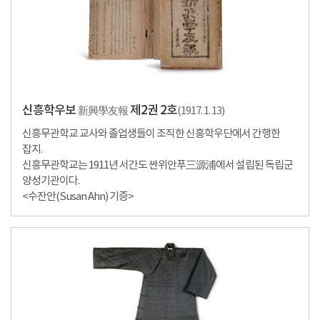
신흥학우보
제2권 2호
新興學友報
(1917. 1. 13)
신흥무관학교 교사와 졸업생들이 조직한 신흥학우단에서 간행한
잡지.
신흥무관학교는 1911년 서간도 싼위안푸三源浦에서 설립된 독립군
양성기관이다.
<수잔안(Susan Ahn) 기증>