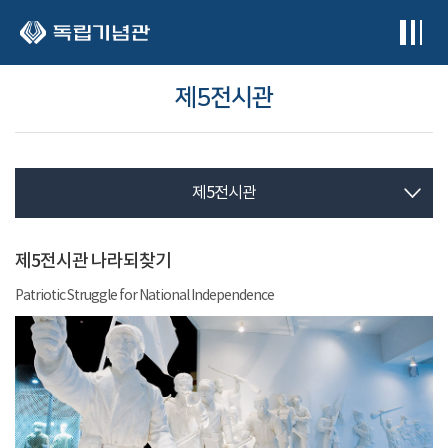
본문 바로가기
제5전시관
제5전시관
제5전시관 나라되찾기
Patriotic Struggle for National Independence