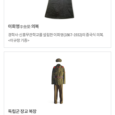
이회영
의복
李會榮
경학사·신흥무관학교를 설립한 이회영(1867~1932)의 중국식 의복.
<이규창 기증>
독립군 장교 복장