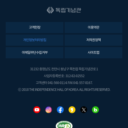
고객헌장
이용약관
개인정보처리방침
저작권정책
이메일무단수집거부
사이트맵
31232 충청남도 천안시 동남구 목천읍 독립기념관로 1
사업자등록번호 : 312-82-02552
고객센터 041-560-0114. FAX 041-557-8167.
ⓒ 2018 THE INDEPENDENCE HALL OF KOREA. ALL RIGHTS RESERVED.