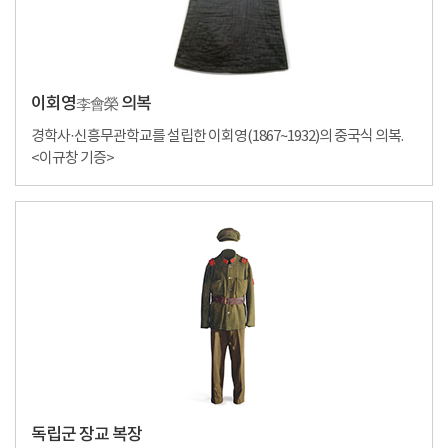
이회영
의복
李會榮
경학사·신흥무관학교를 설립한 이회영(1867~1932)의 중국식 의복.
<이규창 기증>
독립군 장교 복장