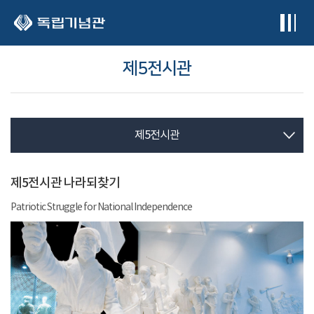
본문 바로가기
제5전시관
제5전시관
제5전시관 나라되찾기
Patriotic Struggle for National Independence