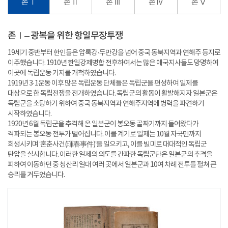
존 Ⅰ
존 Ⅱ
존 Ⅲ
존 Ⅳ
존 Ⅴ
존Ⅰ– 광복을 위한 항일무장투쟁
19세기 중반부터 한인들은 압록강·두만강을 넘어 중국 동북지역과 연해주 등지로
이주했습니다. 1910년 한일강제병합 전후하여서는 많은 애국지사들도 망명하여
이곳에 독립운동 기지를 개척하였습니다.
1919년 3·1운동 이후 많은 독립운동 단체들은 독립군을 편성하여 일제를
대상으로 한 독립전쟁을 전개하였습니다. 독립군의 활동이 활발해지자 일본군은
독립군을 소탕하기 위하여 중국 동북지역과 연해주지역에 병력을 파견하기
시작하였습니다.
1920년 6월 독립군을 추격해 온 일본군이 봉오동 골짜기까지 들어왔다가
격파되는 봉오동 전투가 벌어집니다. 이를 계기로 일제는 10월 자국민까지
희생시키며 ‘혼춘사건(
琿春事件
)’을 일으키고, 이를 빌미로 대대적인 독립군
탄압을 실시합니다. 이러한 일제의 의도를 간파한 독립군단은 일본군의 추격을
피하여 이동하던 중 청산리 일대 여러 곳에서 일본군과 10여 차례 전투를 펼쳐 큰
승리를 거두었습니다.