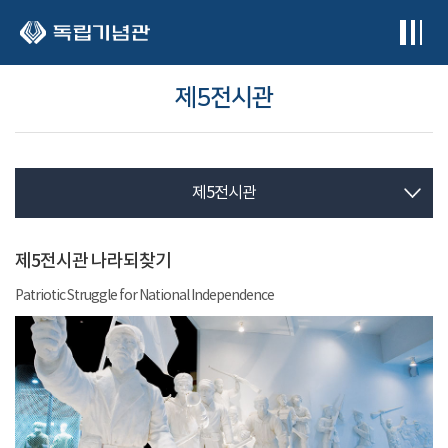
본문 바로가기
제5전시관
제5전시관
제5전시관 나라되찾기
Patriotic Struggle for National Independence