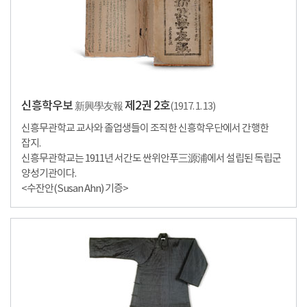
신흥학우보
제2권 2호
新興學友報
(1917. 1. 13)
신흥무관학교 교사와 졸업생들이 조직한 신흥학우단에서 간행한
잡지.
신흥무관학교는 1911년 서간도 싼위안푸三源浦에서 설립된 독립군
양성기관이다.
<수잔안(Susan Ahn) 기증>