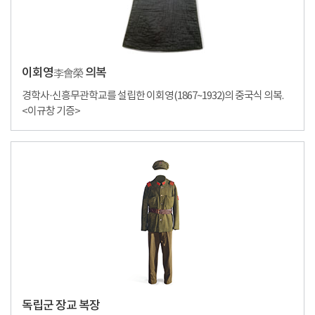
이회영
의복
李會榮
경학사·신흥무관학교를 설립한 이회영(1867~1932)의 중국식 의복.
<이규창 기증>
독립군 장교 복장