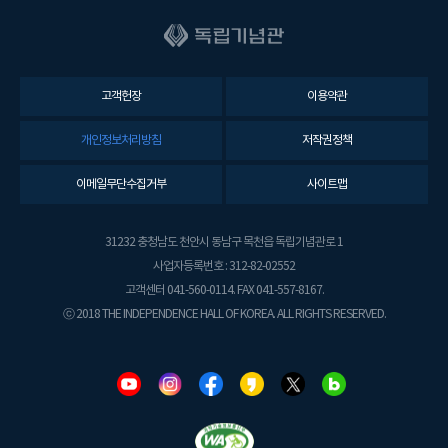
고객헌장
이용약관
개인정보처리방침
저작권정책
이메일무단수집거부
사이트맵
31232 충청남도 천안시 동남구 목천읍 독립기념관로 1
사업자등록번호 : 312-82-02552
고객센터 041-560-0114. FAX 041-557-8167.
ⓒ 2018 THE INDEPENDENCE HALL OF KOREA. ALL RIGHTS RESERVED.