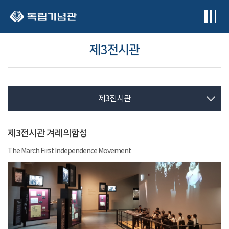
본문 바로가기
제3전시관
제3전시관
제3전시관 겨레의함성
The March First Independence Movement