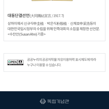
대동단결선언
(大同團結宣言 / 1917. 7)
상하이에서 신규식申圭植ㆍ박은식朴殷植ㆍ신채호申采浩등이
대한민국임시정부의 수립을 위해 민족대회의 소집을 제창한 선언문.
<수잔안(Susan Ahn) 기증>
공공누리의 공공저작물 자유이용허락 표시제도에 따라
누구나 이용할 수 있습니다.