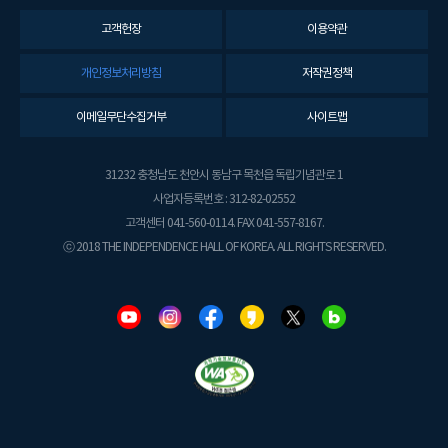
고객헌장
이용약관
개인정보처리방침
저작권정책
이메일무단수집거부
사이트맵
31232 충청남도 천안시 동남구 목천읍 독립기념관로 1
사업자등록번호 : 312-82-02552
고객센터 041-560-0114. FAX 041-557-8167.
ⓒ 2018 THE INDEPENDENCE HALL OF KOREA. ALL RIGHTS RESERVED.