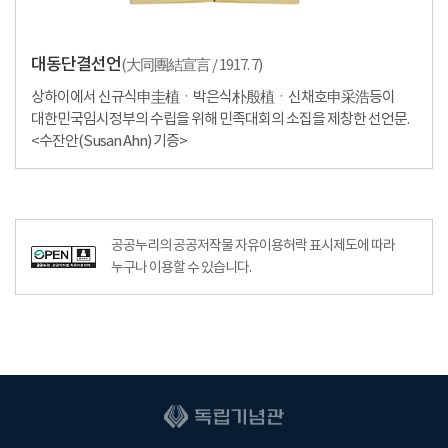
대동단결선언
(大同團結宣言 / 1917. 7)
상하이에서 신규식申圭植ㆍ박은식朴殷植ㆍ신채호申采浩등이
대한민국임시정부의 수립을 위해 민족대회의 소집을 제창한 선언문.
<수잔안(Susan Ahn) 기증>
공공누리의 공공저작물 자유이용허락 표시제도에 따라
누구나 이용할 수 있습니다.