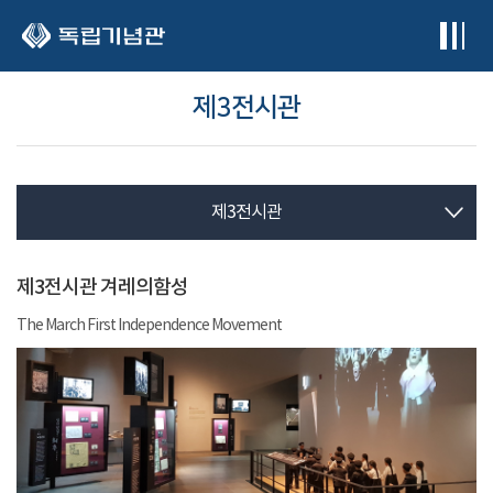
본문 바로가기
제3전시관
제3전시관
제3전시관 겨레의함성
The March First Independence Movement