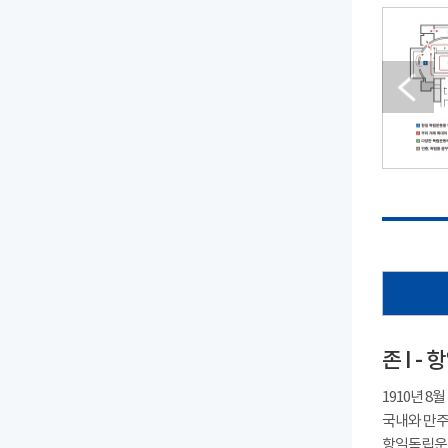
존 I 
1910년 
국내와 만주
항일독립운동