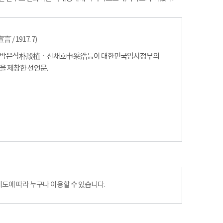
/ 1917. 7)
ㆍ박은식朴殷植ㆍ신채호申采浩등이 대한민국임시정부의
을 제창한 선언문.
에 따라 누구나 이용할 수 있습니다.