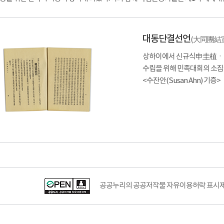
대동단결선언
(大同團結宣言 
상하이에서 신규식申圭植
수립을 위해 민족대회의 소집
<수잔안(Susan Ahn) 기증>
공공누리의 공공저작물 자유이용허락 표시제도