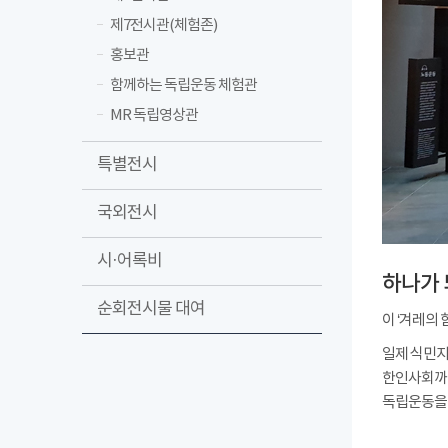
제7전시관(체험존)
홍보관
함께하는 독립운동 체험관
MR 독립영상관
특별전시
국외전시
시·어록비
하나가 
순회전시물 대여
이 ‘겨레의
일제 식민지
한인사회까지
독립운동을 