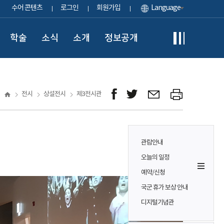
수어 콘텐츠
로그인
회원가입
Language
학술
소식
소개
정보공개
전시
상설전시
제3전시관
관람안내
오늘의 일정
예약/신청
국군 휴가 보상 안내
디지털기념관