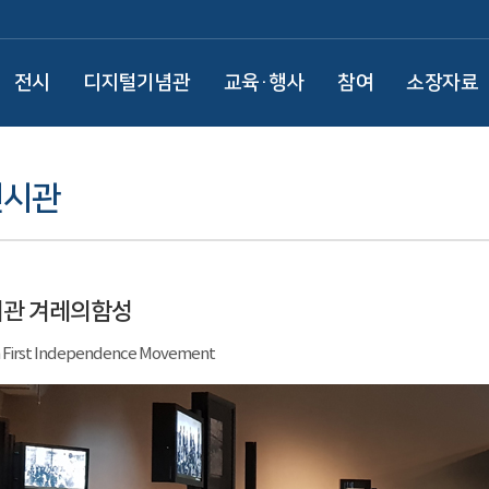
전시
디지털기념관
교육·행사
참여
소장자료
전시관
시관 겨레의함성
 First Independence Movement