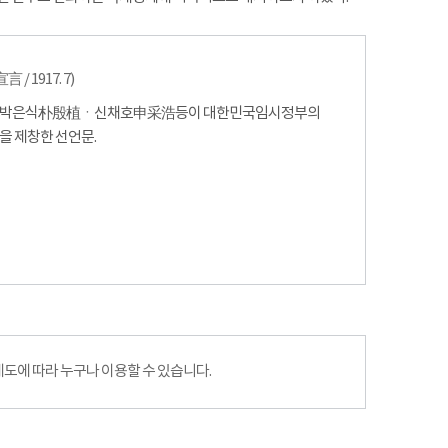
/ 1917. 7)
ㆍ박은식朴殷植ㆍ신채호申采浩등이 대한민국임시정부의
을 제창한 선언문.
에 따라 누구나 이용할 수 있습니다.