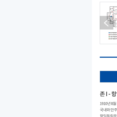
존 I 
1910년 
국내와 만주
항일독립운동