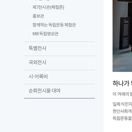
제7전시관(체험존)
홍보관
함께하는 독립운동 체험관
MR 독립영상관
특별전시
국외전시
시·어록비
하나가 
순회전시물 대여
이 ‘겨레의
일제 식민지
한인사회까지
독립운동을 