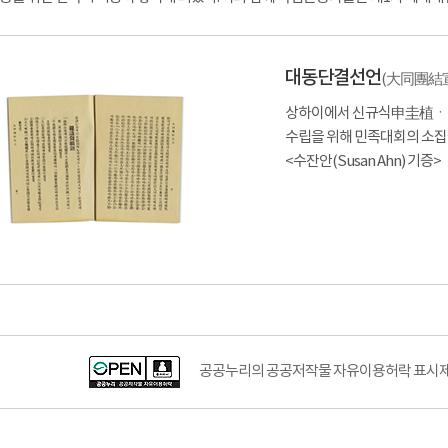
대동단결선언
(大同團結宣言 
상하이에서 신규식申圭植
수립을 위해 민족대회의 소집
<수잔안(Susan Ahn) 기증>
공공누리의 공공저작물 자유이용허락 표시제도