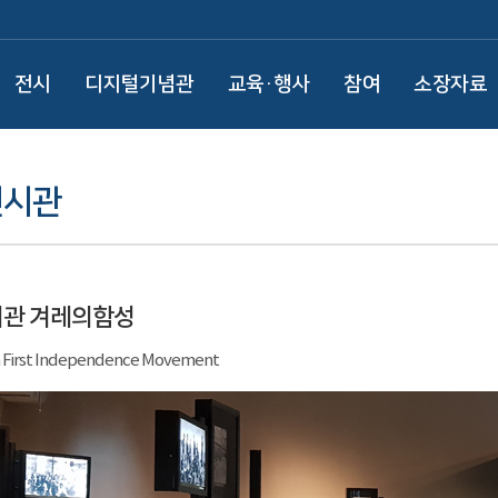
전시
디지털기념관
교육·행사
참여
소장자료
전시관
시관 겨레의함성
 First Independence Movement