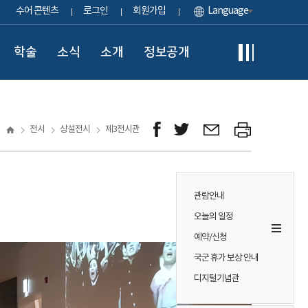
수어 콘텐츠
로그인
회원가입
Language
학술
소식
소개
정보공개
전시
상설전시
제3전시관
관람안내
오늘의 일정
예약/신청
국군 휴가 보상 안내
디지털기념관