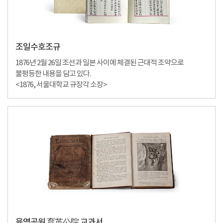
조일수호조규
1876년 2월 26일 조선과 일본 사이에 체결된 근대적 조약으로
불평등한 내용을 담고 있다.
<1876, 서울대학교 규장각 소장>
육영공원 育英公院 교과서