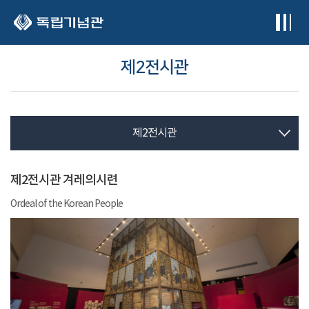
본문 바로가기
제2전시관
제2전시관
제2전시관 겨레의시련
Ordeal of the Korean People