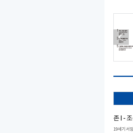
존 I -
19세기 서