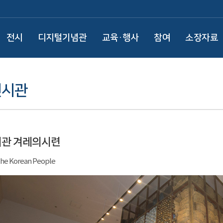
전시
디지털기념관
교육·행사
참여
소장자료
전시관
시관 겨레의시련
the Korean People