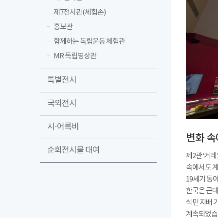
제7전시관(체험존)
홍보관
함께하는 독립운동 체험관
MR 독립영상관
특별전시
국외전시
시·어록비
변화 속
순회전시물 대여
제2관 ‘겨
속에서도 계
19세기 동
한국은 근대
식민 지배 
계속되었습