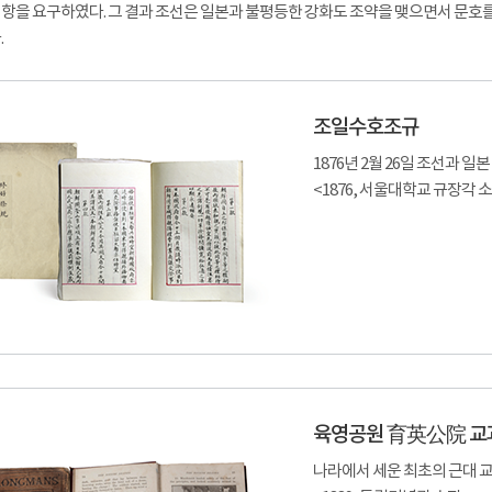
항을 요구하였다. 그 결과 조선은 일본과 불평등한 강화도 조약을 맺으면서 문호를
.
조일수호조규
1876년 2월 26일 조선과 
<1876, 서울대학교 규장각 
육영공원 育英公院 교
나라에서 세운 최초의 근대 