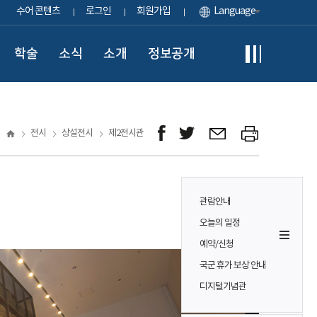
수어 콘텐츠
로그인
회원가입
Language
학술
소식
소개
정보공개
전시
상설전시
제2전시관
관람안내
오늘의 일정
예약/신청
국군 휴가 보상 안내
디지털기념관