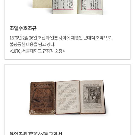
조일수호조규
1876년 2월 26일 조선과 일본 사이에 체결된 근대적 조약으로
불평등한 내용을 담고 있다.
<1876, 서울대학교 규장각 소장>
육영공원 育英公院 교과서