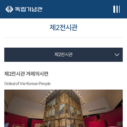
본문 바로가기
제2전시관
제2전시관
제2전시관 겨레의시련
Ordeal of the Korean People