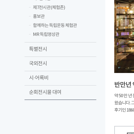
제7전시관(체험존)
홍보관
함께하는 독립운동 체험관
MR 독립영상관
특별전시
국외전시
시·어록비
반만년 
순회전시물 대여
약 50 만
왔습니다. 
후기인 18