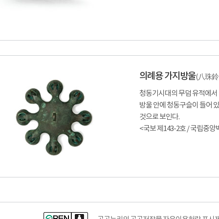
의례용 가지방울
(
八珠
청동기시대의 무덤 유적에서 
방울 안에 청동구슬이 들어 
것으로 보인다.
<국보 제143-2호 / 국립중