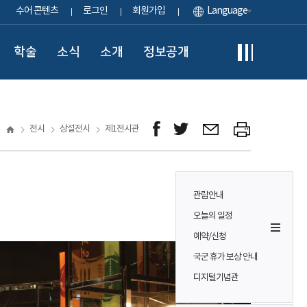
수어 콘텐츠
로그인
회원가입
Language
학술
소식
소개
정보공개
전시
상설전시
제1전시관
관람안내
오늘의 일정
예약/신청
국군 휴가 보상 안내
디지털기념관