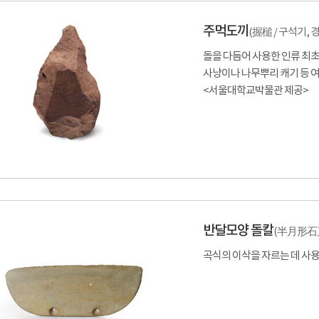
주먹도끼
(
握槌
/ 구석기, 
돌을 다듬어 사용한 인류 최초
사냥이나 나무뿌리 캐기 등 
<서울대학교박물관 제공>
반달모양 돌칼
(
半月形石
곡식의 이삭을 자르는 데 사용