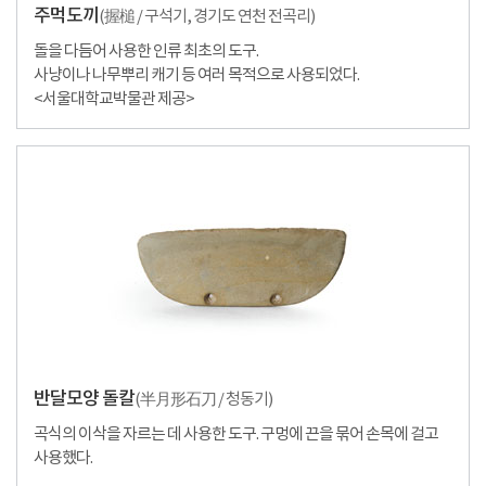
주먹도끼
(
握槌
/ 구석기, 경기도 연천 전곡리)
돌을 다듬어 사용한 인류 최초의 도구.
사냥이나 나무뿌리 캐기 등 여러 목적으로 사용되었다.
<서울대학교박물관 제공>
반달모양 돌칼
(
半月形石刀
/ 청동기)
곡식의 이삭을 자르는 데 사용한 도구. 구멍에 끈을 묶어 손목에 걸고
사용했다.