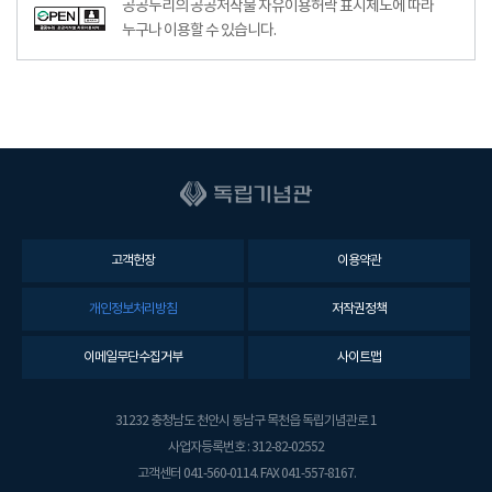
공공누리의 공공저작물 자유이용허락 표시제도에 따라
누구나 이용할 수 있습니다.
고객헌장
이용약관
개인정보처리방침
저작권정책
이메일무단수집거부
사이트맵
31232 충청남도 천안시 동남구 목천읍 독립기념관로 1
사업자등록번호 : 312-82-02552
고객센터 041-560-0114. FAX 041-557-8167.