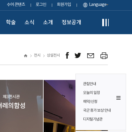
수어 콘텐츠
로그인
회원가입
Language
학술
소식
소개
정보공개
전시
상설전시
관람안내
오늘의 일정
예약/신청
국군 휴가 보상 안내
디지털기념관