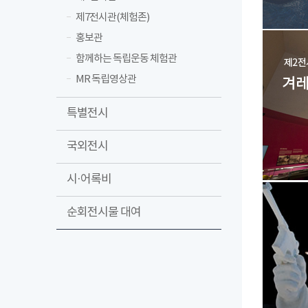
제7전시관(체험존)
홍보관
함께하는 독립운동 체험관
MR 독립영상관
특별전시
국외전시
시·어록비
순회전시물 대여