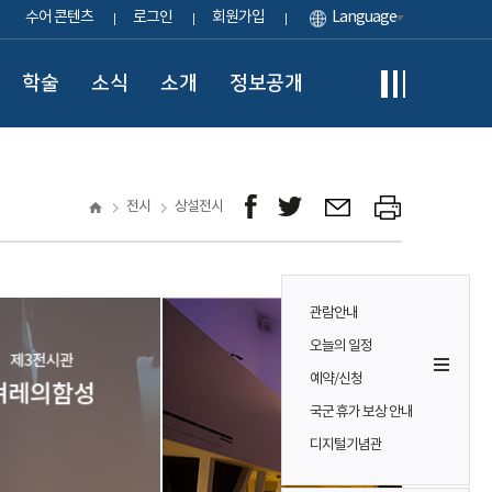
수어 콘텐츠
로그인
회원가입
Language
학술
소식
소개
정보공개
전시
상설전시
관람안내
오늘의 일정
예약/신청
국군 휴가 보상 안내
디지털기념관