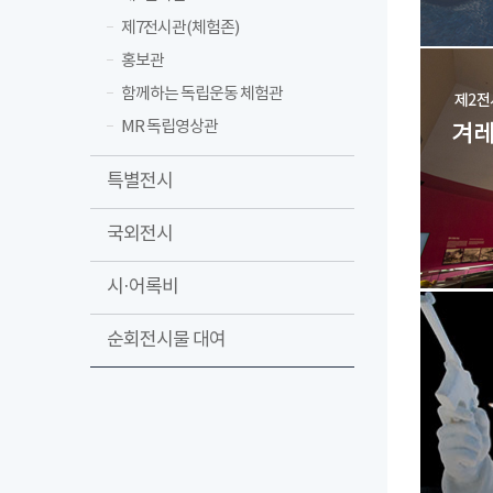
제7전시관(체험존)
홍보관
함께하는 독립운동 체험관
MR 독립영상관
특별전시
국외전시
시·어록비
순회전시물 대여