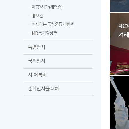
제7전시관(체험존)
홍보관
함께하는 독립운동 체험관
MR 독립영상관
특별전시
국외전시
시·어록비
순회전시물 대여