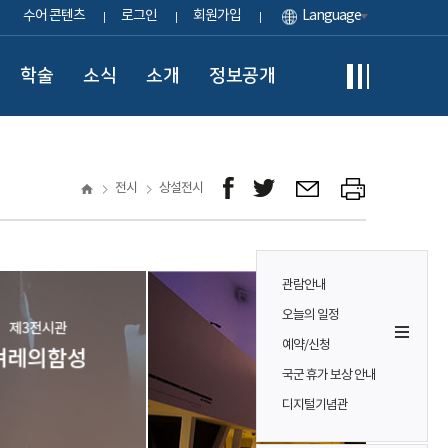
수어 콘텐츠
로그인
회원가입
Language
학술
소식
소개
정보공개
전시
상설전시
관람안내
오늘의 일정
예약/신청
국군 휴가 보상 안내
디지털기념관