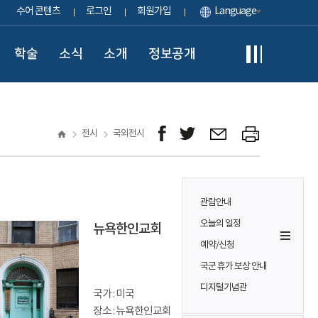
수어 콘텐츠
로그인
회원가입
Language
학술
소식
소개
정보공개
전시
국외전시
관람안내
오늘의 일정
뉴욕한인교회
예약/신청
국군 휴가 보상 안내
디지털기념관
국가 : 미국
장소 : 뉴욕한인교회