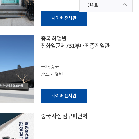
맨위로
사이버 전시관
중국 하얼빈
침화일군제731부대죄증진열관
국가 : 중국
장소 : 하얼빈
사이버 전시관
중국 자싱 김구피난처