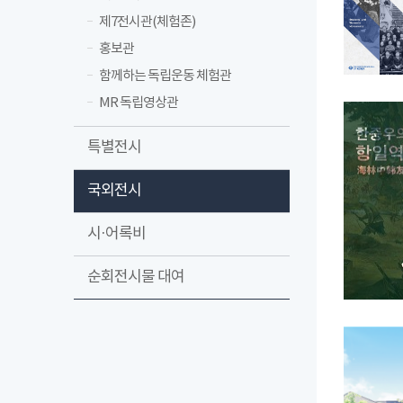
제7전시관(체험존)
홍보관
함께하는 독립운동 체험관
MR 독립영상관
특별전시
국외전시
시·어록비
순회전시물 대여