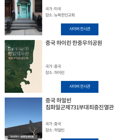
국가 : 미국
장소 : 뉴욕한인교회
사이버 전시관
중국 하이린 한중우의공원
국가 : 중국
장소 : 하이린
사이버 전시관
중국 하얼빈
침화일군제731부대죄증진열관
국가 : 중국
장소 : 하얼빈