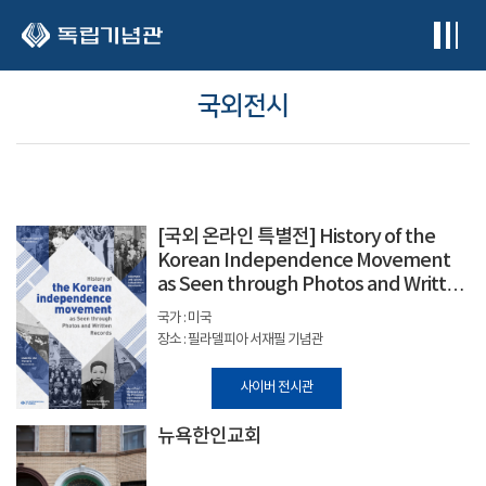
본문 바로가기
국외전시
[국외 온라인 특별전] History of the
Korean Independence Movement
as Seen through Photos and Written
Records
국가 : 미국
장소 : 필라델피아 서재필 기념관
사이버 전시관
뉴욕한인교회