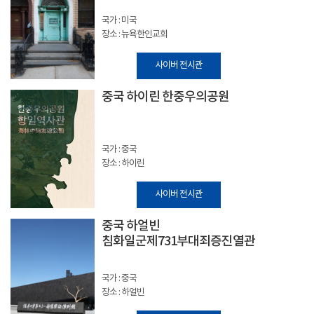
국가 : 미국
장소 : 뉴욕한인교회
사이버 전시관
중국 하이린 한중우의공원
국가 : 중국
장소 : 하이린
사이버 전시관
중국 하얼빈
침화일군제731부대죄증진열관
국가 : 중국
장소 : 하얼빈