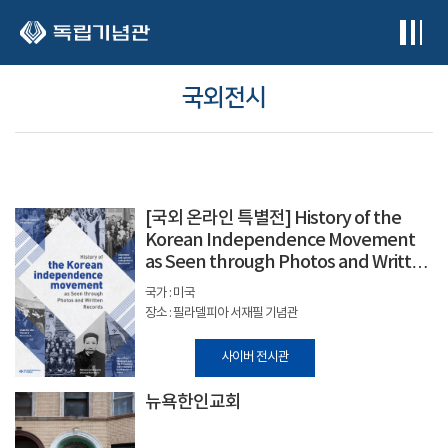
본문 바로가기
국외전시
[국외 온라인 특별전] History of the
Korean Independence Movement
as Seen through Photos and Written
Records
국가 : 미국
장소 : 필라델피아 서재필 기념관
사이버 전시관
뉴욕한인교회