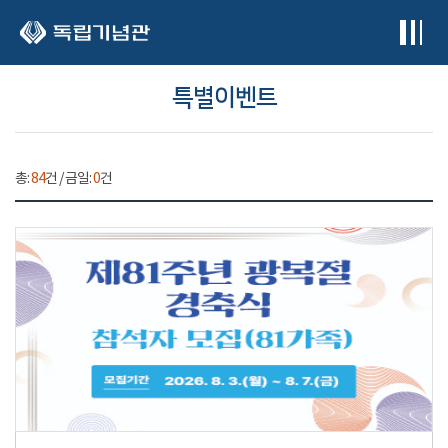
본문 바로가기
특별이벤트
총:
84
건 / 금일:
0
건