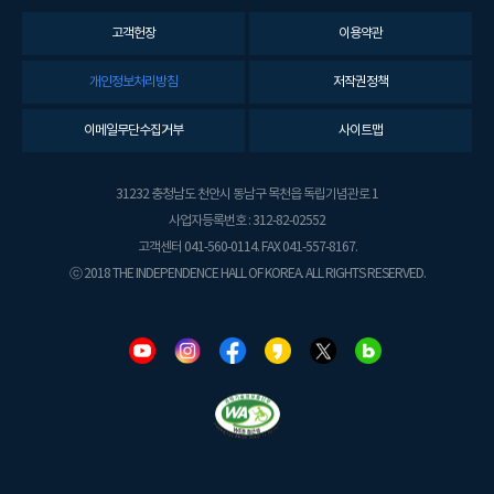
고객헌장
이용약관
개인정보처리방침
저작권정책
이메일무단수집거부
사이트맵
31232 충청남도 천안시 동남구 목천읍 독립기념관로 1
사업자등록번호 : 312-82-02552
고객센터 041-560-0114. FAX 041-557-8167.
ⓒ 2018 THE INDEPENDENCE HALL OF KOREA. ALL RIGHTS RESERVED.