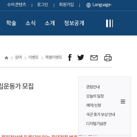
수어 콘텐츠
로그인
회원가입
Language
학술
소식
소개
정보공개
참여
이벤트
특별이벤트
독립운동가 모집
관람안내
오늘의 일정
예약/신청
국군 휴가 보상 안내
디지털기념관