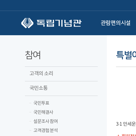
본문 바로가기
관람편의시설
참여
특별
고객의 소리
국민소통
국민투표
국민해결사
설문조사 참여
3·1 만세
고객경험 분석