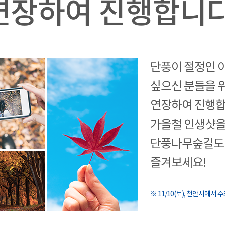
연장하여 진행합니다
단풍이 절정인 
싶으신 분들을 위
연장하여 진행합
가을철 인생샷을
단풍나무숲길도 
즐겨보세요!
※ 11/10(토), 천안시에