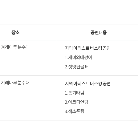
장소
공연내용
겨레마루 분수대
지역 아티스트 버스킹 공연
1. 개미와배짱이
2. 셋잇단음표
겨레마루 분수대
지역 아티스트 버스킹 공연
1. 통기타팀
2. 아코디언팀
3. 색소폰팀