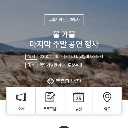
독립기념관 문화행사
올 가을
마지막 주말 공연 행사
일시
2018. 11. 10. (토) ~ 11. 11. (일), 매 13~16시
장소
독립기념관 겨레마루 분수대
프로그램
소개
약도
일정