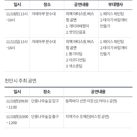
일시
장소
공연내용
부대행사
11/10(토) 13시
겨레마루 분수대
지역 아티스트 버스
1. 페이스 페인팅
~16시
킹 공연
2. 태극기 바람개비
1. 개미와배짱이
만들기
2. 셋잇단음표
11/11(일) 13시
겨레마루 분수대
지역 아티스트 버스
1. 페이스 페인팅
~16시
킹 공연
2. 태극기 바람개비
1. 통기타팀
만들기
2. 아코디언팀
3. 색소폰팀
천안시 주최 공연
일시
장소
공연내용
11/10(토)09:30
단풍나무숲길 입구
동쪽바다 선한 이웃 (오카리나 공연)
~ 11:00
11/10(토)10:00
단풍나무숲길 출구
지역가수 조혜진(버스킹 공연)
~ 12:00