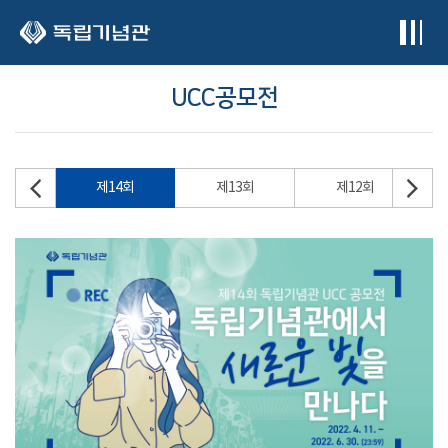
본문 바로가기
UCC공모전
제14회
제13회
제12회