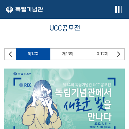
본문 바로가기
UCC공모전
제14회
제13회
제12회