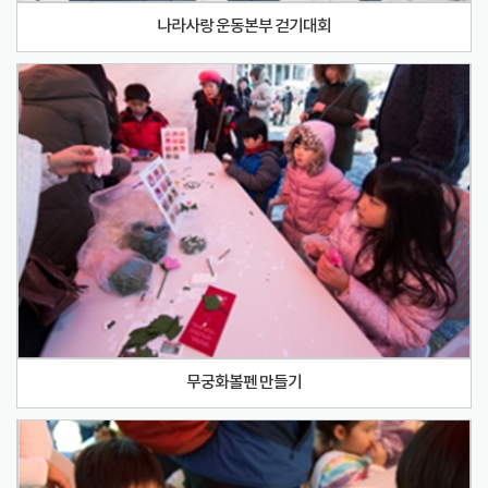
나라사랑 운동본부 걷기대회
무궁화볼펜 만들기