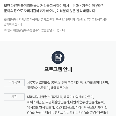
또한 다양한 볼거리와 즐길 거리를 제공하여 역사・문화・자연이 어우러진
문화의 장으로 자리매김하고자 하오니, 여러분의 많은 참석 바랍니다.
※ 최근 충남 지역 AI 확산에 따른 문제로 인해, 축산 업계 종사자 분들의 방문은 지양해주시면
감사하겠습니다.
※ 행사 내용은 일부 조정될 수도 있음을 알려드립니다.
프로그램 안내
무대공연
세로토닌 드럼클럽 공연, 3·1만세운동 재현 행사, 경찰 의장대 시범,
풍물놀이&줄타기, 태극 퍼포먼스
체험
나라사랑 운동본부 걷기대회, 태극기 바람개비 만들기,
페이스페인팅, 무궁화볼펜 만들기, 나만의 손수건 만들기(유료),
역사인물 뱃지 만들기, 국궁체험(유료), 캐리커쳐(유료), 타투 체험
(유료), 독립군 체험존, 한지로 무궁화 만들기(유료), 일경 검문체험