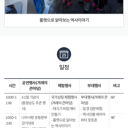
룰렛으로 알아보는 역사이야기
일정
공연행사(겨레의
시간
체험행사
부대행사
비고
큰마당)
10:00~1
3·1절 기념식
국가상징 체험행사
부대행사(겨레의 큰
60'
1:00
(충청남도 주관 행
(겨레의 큰마당)
마당)
사)
- 태극기 바람개비
- 일경 검문체험
만들기
- 역사인물 에어아
10:50~1
나라사랑 운동본부
40'
- 룰렛으로 알아보
바타 포토존
2:30
걷기대회
는 역사이야기