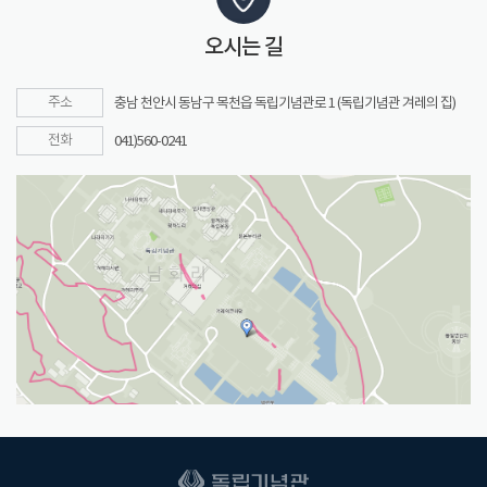
오시는 길
주소
충남 천안시 동남구 목천읍 독립기념관로 1 (독립기념관 겨레의 집)
전화
041)560-0241