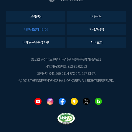
고객헌장
이용약관
개인정보처리방침
저작권정책
이메일무단수집거부
사이트맵
31232 충청남도 천안시 동남구 목천읍 독립기념관로 1
사업자등록번호 : 312-82-02552
고객센터 041-560-0114. FAX 041-557-8167.
ⓒ 2018 THE INDEPENDENCE HALL OF KOREA. ALL RIGHTS RESERVED.