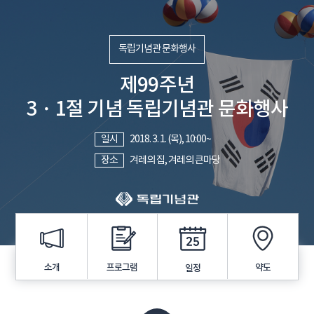
독립기념관 문화행사
제99주년
3・1절 기념 독립기념관 문화행사
일시
2018. 3. 1. (목), 10:00~
장소
겨레의 집, 겨레의 큰마당
프로그램
소개
약도
일정