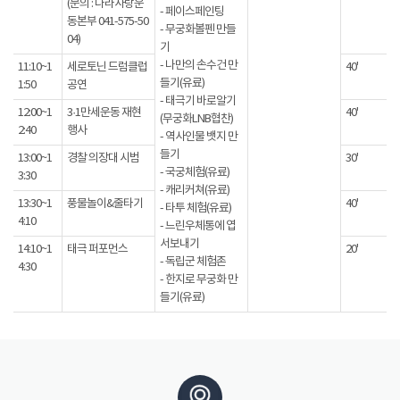
(문의 : 나라사랑운
- 페이스페인팅
동본부 041-575-50
- 무궁화볼펜 만들
04)
기
- 나만의 손수건 만
11:10~1
세로토닌 드럼클럽
40'
들기(유료)
1:50
공연
- 태극기 바로알기
12:00~1
3·1만세운동 재현
40'
(무궁화LNB협찬)
2:40
행사
- 역사인물 뱃지 만
들기
13:00~1
경찰 의장대 시범
30'
- 국궁체험(유료)
3:30
- 캐리커쳐(유료)
13:30~1
풍물놀이&줄타기
40'
- 타투 체험(유료)
4:10
- 느린우체통에 엽
서보내기
14:10~1
태극 퍼포먼스
20'
- 독립군 체험존
4:30
- 한지로 무궁화 만
들기(유료)