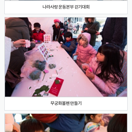
나라사랑 운동본부 걷기대회
무궁화볼펜 만들기