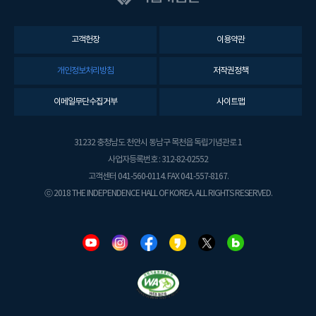
고객헌장
이용약관
개인정보처리방침
저작권정책
이메일무단수집거부
사이트맵
31232 충청남도 천안시 동남구 목천읍 독립기념관로 1
사업자등록번호 : 312-82-02552
고객센터 041-560-0114. FAX 041-557-8167.
ⓒ 2018 THE INDEPENDENCE HALL OF KOREA. ALL RIGHTS RESERVED.