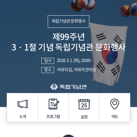
독립기념관 문화행사
제99주년
3・1절 기념 독립기념관 문화행사
일시
2018. 3. 1. (목), 10:00~
장소
겨레의 집, 겨레의 큰마당
프로그램
소개
약도
일정