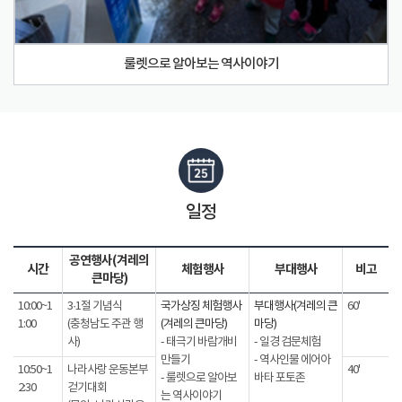
룰렛으로 알아보는 역사이야기
일정
공연행사(겨레의
시간
체험행사
부대행사
비고
큰마당)
10:00~1
3·1절 기념식
국가상징 체험행사
부대행사(겨레의 큰
60'
1:00
(충청남도 주관 행
(겨레의 큰마당)
마당)
사)
- 태극기 바람개비
- 일경 검문체험
만들기
- 역사인물 에어아
10:50~1
나라사랑 운동본부
40'
- 룰렛으로 알아보
바타 포토존
2:30
걷기대회
는 역사이야기