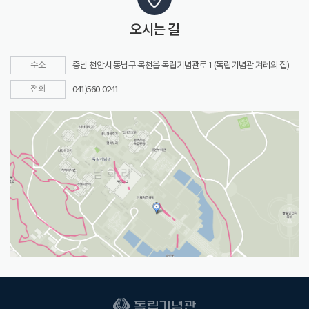
오시는 길
주소
충남 천안시 동남구 목천읍 독립기념관로 1 (독립기념관 겨레의 집)
전화
041)560-0241