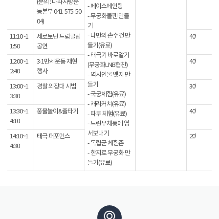
(문의 : 나라사랑운
- 페이스페인팅
동본부 041-575-50
- 무궁화볼펜 만들
04)
기
- 나만의 손수건 만
11:10~1
세로토닌 드럼클럽
40'
들기(유료)
1:50
공연
- 태극기 바로알기
12:00~1
3·1만세운동 재현
40'
(무궁화LNB협찬)
2:40
행사
- 역사인물 뱃지 만
들기
13:00~1
경찰 의장대 시범
30'
- 국궁체험(유료)
3:30
- 캐리커쳐(유료)
13:30~1
풍물놀이&줄타기
40'
- 타투 체험(유료)
4:10
- 느린우체통에 엽
서보내기
14:10~1
태극 퍼포먼스
20'
- 독립군 체험존
4:30
- 한지로 무궁화 만
들기(유료)