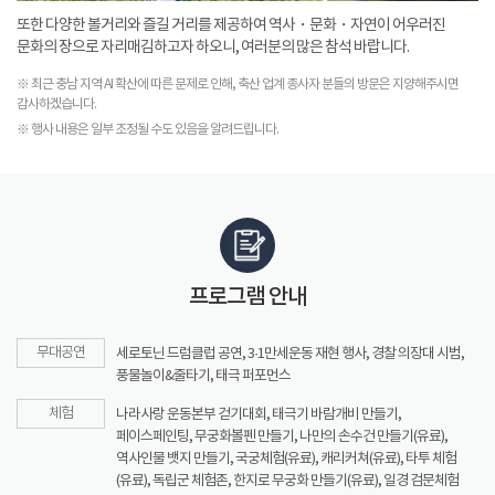
또한 다양한 볼거리와 즐길 거리를 제공하여 역사・문화・자연이 어우러진
문화의 장으로 자리매김하고자 하오니, 여러분의 많은 참석 바랍니다.
※ 최근 충남 지역 AI 확산에 따른 문제로 인해, 축산 업계 종사자 분들의 방문은 지양해주시면
감사하겠습니다.
※ 행사 내용은 일부 조정될 수도 있음을 알려드립니다.
프로그램 안내
무대공연
세로토닌 드럼클럽 공연, 3·1만세운동 재현 행사, 경찰 의장대 시범,
풍물놀이&줄타기, 태극 퍼포먼스
체험
나라사랑 운동본부 걷기대회, 태극기 바람개비 만들기,
페이스페인팅, 무궁화볼펜 만들기, 나만의 손수건 만들기(유료),
역사인물 뱃지 만들기, 국궁체험(유료), 캐리커쳐(유료), 타투 체험
(유료), 독립군 체험존, 한지로 무궁화 만들기(유료), 일경 검문체험