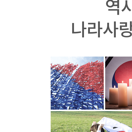
역사
나라사랑