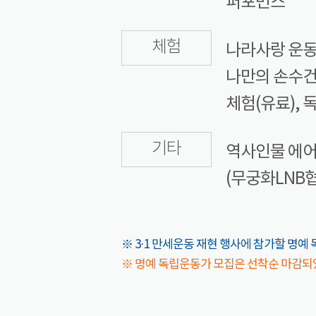
퍼포먼스
체험
나라사랑 운동
나만의 손수건 
체험(유료), 
기타
역사인물 에어
(무궁화LNB협
※ 3·1 만세운동 재현 행사에 참가할 명예 
※ 명예 독립운동가 모집은 선착순 마감되