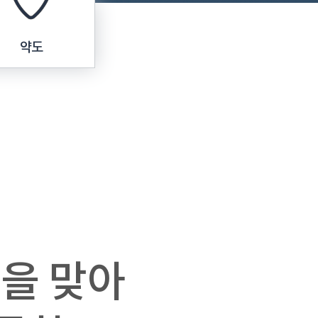
약도
을 맞아