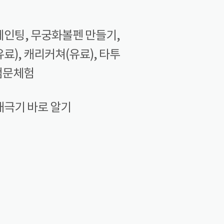
페인팅, 무궁화볼펜 만들기,
료), 캐리커쳐(유료), 타투
 검문체험
태극기 바로 알기