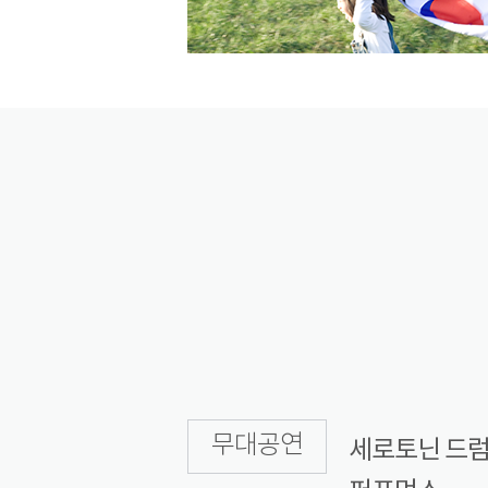
무대공연
세로토닌 드럼클