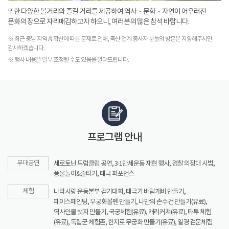
또한 다양한 볼거리와 즐길 거리를 제공하여 역사・문화・자연이 어우러진
문화의 장으로 자리매김하고자 하오니, 여러분의 많은 참석 바랍니다.
※ 최근 충남 지역 AI 확산에 따른 문제로 인해, 축산 업계 종사자 분들의 방문은 지양해주시면
감사하겠습니다.
※ 행사 내용은 일부 조정될 수도 있음을 알려드립니다.
프로그램 안내
무대공연
세로토닌 드럼클럽 공연, 3·1만세운동 재현 행사, 경찰 의장대 시범,
풍물놀이&줄타기, 태극 퍼포먼스
체험
나라사랑 운동본부 걷기대회, 태극기 바람개비 만들기,
페이스페인팅, 무궁화볼펜 만들기, 나만의 손수건 만들기(유료),
역사인물 뱃지 만들기, 국궁체험(유료), 캐리커쳐(유료), 타투 체험
(유료), 독립군 체험존, 한지로 무궁화 만들기(유료), 일경 검문체험