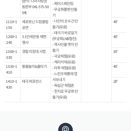
(문의 : 나라사랑운
- 페이스페인팅
동본부 041-575-50
- 무궁화볼펜 만들
04)
기
- 나만의 손수건 만
11:10~1
세로토닌 드럼클럽
40'
들기(유료)
1:50
공연
- 태극기 바로알기
12:00~1
3·1만세운동 재현
40'
(무궁화LNB협찬)
2:40
행사
- 역사인물 뱃지 만
들기
13:00~1
경찰 의장대 시범
30'
- 국궁체험(유료)
3:30
- 캐리커쳐(유료)
13:30~1
풍물놀이&줄타기
40'
- 타투 체험(유료)
4:10
- 느린우체통에 엽
서보내기
14:10~1
태극 퍼포먼스
20'
- 독립군 체험존
4:30
- 한지로 무궁화 만
들기(유료)