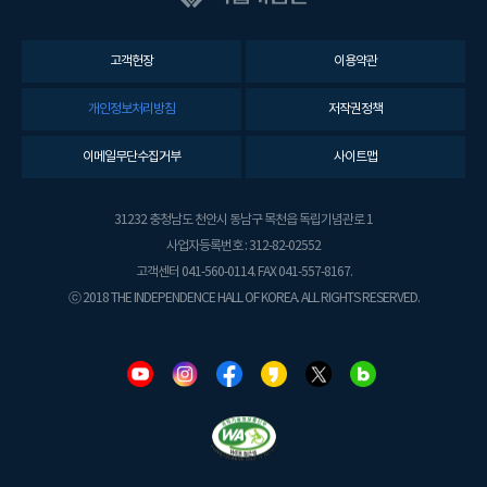
고객헌장
이용약관
개인정보처리방침
저작권정책
이메일무단수집거부
사이트맵
31232 충청남도 천안시 동남구 목천읍 독립기념관로 1
사업자등록번호 : 312-82-02552
고객센터 041-560-0114. FAX 041-557-8167.
ⓒ 2018 THE INDEPENDENCE HALL OF KOREA. ALL RIGHTS RESERVED.