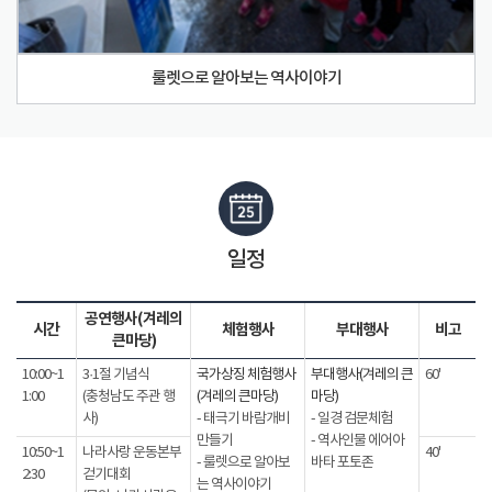
룰렛으로 알아보는 역사이야기
일정
공연행사(겨레의
시간
체험행사
부대행사
비고
큰마당)
10:00~1
3·1절 기념식
국가상징 체험행사
부대행사(겨레의 큰
60'
1:00
(충청남도 주관 행
(겨레의 큰마당)
마당)
사)
- 태극기 바람개비
- 일경 검문체험
만들기
- 역사인물 에어아
10:50~1
나라사랑 운동본부
40'
- 룰렛으로 알아보
바타 포토존
2:30
걷기대회
는 역사이야기