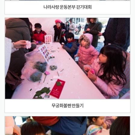
나라사랑 운동본부 걷기대회
무궁화볼펜 만들기