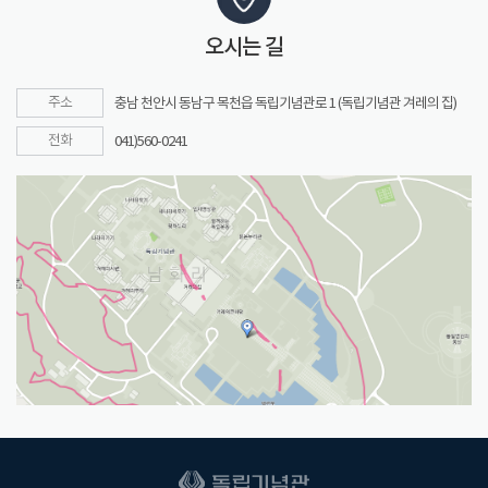
오시는 길
주소
충남 천안시 동남구 목천읍 독립기념관로 1 (독립기념관 겨레의 집)
전화
041)560-0241