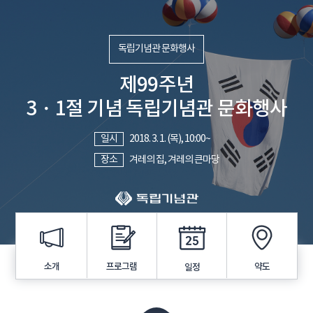
독립기념관 문화행사
제99주년
3・1절 기념 독립기념관 문화행사
일시
2018. 3. 1. (목), 10:00~
장소
겨레의 집, 겨레의 큰마당
프로그램
소개
약도
일정