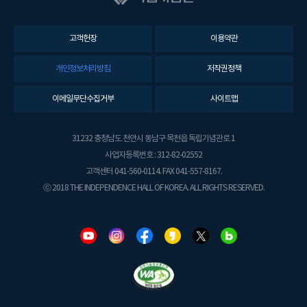
고객헌장
이용약관
개인정보처리방침
저작권정책
이메일무단수집거부
사이트맵
31232 충청남도 천안시 동남구 목천읍 독립기념관로 1
사업자등록번호 : 312-82-02552
고객센터 041-560-0114. FAX 041-557-8167.
ⓒ 2018 THE INDEPENDENCE HALL OF KOREA. ALL RIGHTS RESERVED.