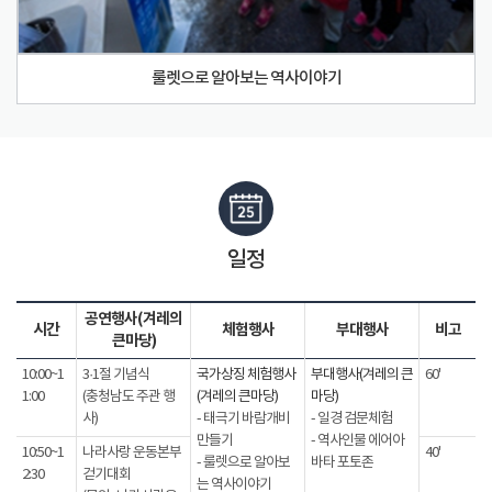
룰렛으로 알아보는 역사이야기
일정
공연행사(겨레의
시간
체험행사
부대행사
비고
큰마당)
10:00~1
3·1절 기념식
국가상징 체험행사
부대행사(겨레의 큰
60'
1:00
(충청남도 주관 행
(겨레의 큰마당)
마당)
사)
- 태극기 바람개비
- 일경 검문체험
만들기
- 역사인물 에어아
10:50~1
나라사랑 운동본부
40'
- 룰렛으로 알아보
바타 포토존
2:30
걷기대회
는 역사이야기