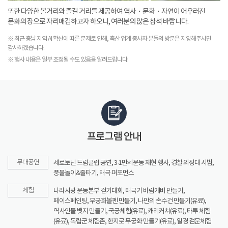
또한 다양한 볼거리와 즐길 거리를 제공하여 역사・문화・자연이 어우러진
문화의 장으로 자리매김하고자 하오니, 여러분의 많은 참석 바랍니다.
※ 최근 충남 지역 AI 확산에 따른 문제로 인해, 축산 업계 종사자 분들의 방문은 지양해주시면
감사하겠습니다.
※ 행사 내용은 일부 조정될 수도 있음을 알려드립니다.
프로그램 안내
무대공연
세로토닌 드럼클럽 공연, 3·1만세운동 재현 행사, 경찰 의장대 시범,
풍물놀이&줄타기, 태극 퍼포먼스
체험
나라사랑 운동본부 걷기대회, 태극기 바람개비 만들기,
페이스페인팅, 무궁화볼펜 만들기, 나만의 손수건 만들기(유료),
역사인물 뱃지 만들기, 국궁체험(유료), 캐리커쳐(유료), 타투 체험
(유료), 독립군 체험존, 한지로 무궁화 만들기(유료), 일경 검문체험