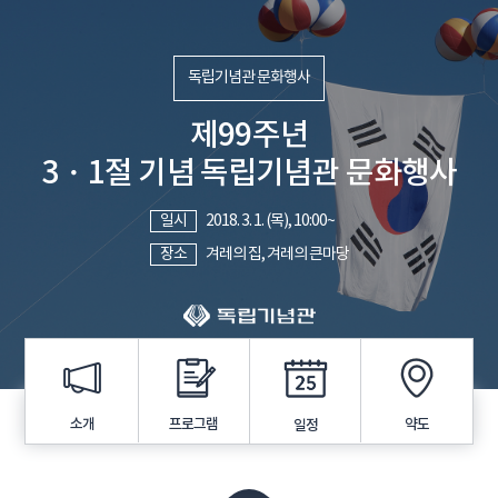
독립기념관 문화행사
제99주년
3・1절 기념 독립기념관 문화행사
일시
2018. 3. 1. (목), 10:00~
장소
겨레의 집, 겨레의 큰마당
프로그램
소개
약도
일정