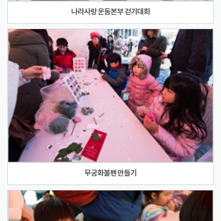
나라사랑 운동본부 걷기대회
무궁화볼펜 만들기