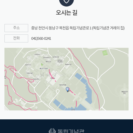
오시는 길
주소
충남 천안시 동남구 목천읍 독립기념관로 1 (독립기념관 겨레의 집)
전화
041)560-0241