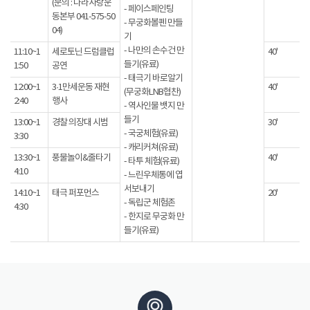
(문의 : 나라사랑운
- 페이스페인팅
동본부 041-575-50
- 무궁화볼펜 만들
04)
기
- 나만의 손수건 만
11:10~1
세로토닌 드럼클럽
40'
들기(유료)
1:50
공연
- 태극기 바로알기
12:00~1
3·1만세운동 재현
40'
(무궁화LNB협찬)
2:40
행사
- 역사인물 뱃지 만
들기
13:00~1
경찰 의장대 시범
30'
- 국궁체험(유료)
3:30
- 캐리커쳐(유료)
13:30~1
풍물놀이&줄타기
40'
- 타투 체험(유료)
4:10
- 느린우체통에 엽
서보내기
14:10~1
태극 퍼포먼스
20'
- 독립군 체험존
4:30
- 한지로 무궁화 만
들기(유료)