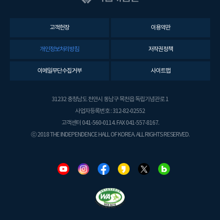
고객헌장
이용약관
개인정보처리방침
저작권정책
이메일무단수집거부
사이트맵
31232 충청남도 천안시 동남구 목천읍 독립기념관로 1
사업자등록번호 : 312-82-02552
고객센터 041-560-0114. FAX 041-557-8167.
ⓒ 2018 THE INDEPENDENCE HALL OF KOREA. ALL RIGHTS RESERVED.