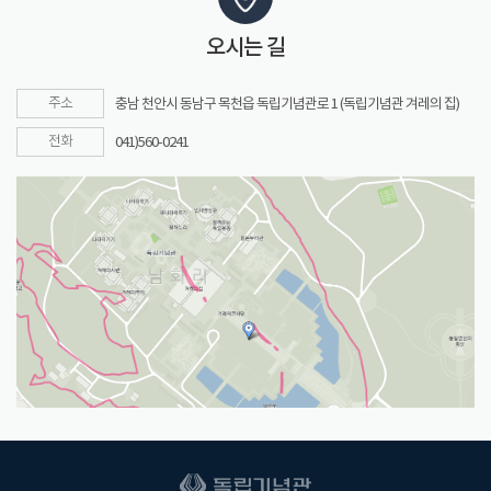
오시는 길
주소
충남 천안시 동남구 목천읍 독립기념관로 1 (독립기념관 겨레의 집)
전화
041)560-0241