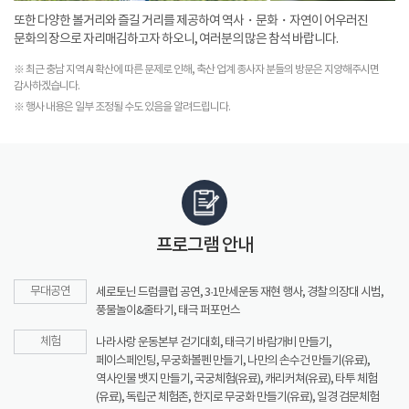
또한 다양한 볼거리와 즐길 거리를 제공하여 역사・문화・자연이 어우러진
문화의 장으로 자리매김하고자 하오니, 여러분의 많은 참석 바랍니다.
※ 최근 충남 지역 AI 확산에 따른 문제로 인해, 축산 업계 종사자 분들의 방문은 지양해주시면
감사하겠습니다.
※ 행사 내용은 일부 조정될 수도 있음을 알려드립니다.
프로그램 안내
무대공연
세로토닌 드럼클럽 공연, 3·1만세운동 재현 행사, 경찰 의장대 시범,
풍물놀이&줄타기, 태극 퍼포먼스
체험
나라사랑 운동본부 걷기대회, 태극기 바람개비 만들기,
페이스페인팅, 무궁화볼펜 만들기, 나만의 손수건 만들기(유료),
역사인물 뱃지 만들기, 국궁체험(유료), 캐리커쳐(유료), 타투 체험
(유료), 독립군 체험존, 한지로 무궁화 만들기(유료), 일경 검문체험