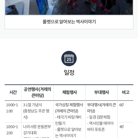
룰렛으로 알아보는 역사이야기
일정
공연행사(겨레의
시간
체험행사
부대행사
비고
큰마당)
10:00~1
3·1절 기념식
국가상징 체험행사
부대행사(겨레의 큰
60'
1:00
(충청남도 주관 행
(겨레의 큰마당)
마당)
사)
- 태극기 바람개비
- 일경 검문체험
만들기
- 역사인물 에어아
10:50~1
나라사랑 운동본부
40'
- 룰렛으로 알아보
바타 포토존
2:30
걷기대회
는 역사이야기