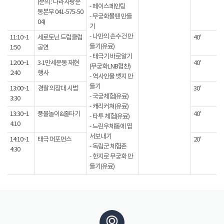
(문의 : 나라사랑운
- 페이스페인팅
동본부 041-575-50
- 무궁화볼펜 만들
04)
기
- 나만의 손수건 만
11:10~1
세로토닌 드럼클럽
40'
들기(유료)
1:50
공연
- 태극기 바로알기
12:00~1
3·1만세운동 재현
40'
(무궁화LNB협찬)
2:40
행사
- 역사인물 뱃지 만
들기
13:00~1
경찰 의장대 시범
30'
- 국궁체험(유료)
3:30
- 캐리커쳐(유료)
13:30~1
풍물놀이&줄타기
40'
- 타투 체험(유료)
4:10
- 느린우체통에 엽
서보내기
14:10~1
태극 퍼포먼스
20'
- 독립군 체험존
4:30
- 한지로 무궁화 만
들기(유료)