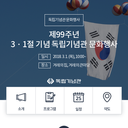
독립기념관 문화행사
제99주년
3・1절 기념 독립기념관 문화행사
일시
2018. 3. 1. (목), 10:00~
장소
겨레의 집, 겨레의 큰마당
프로그램
소개
약도
일정