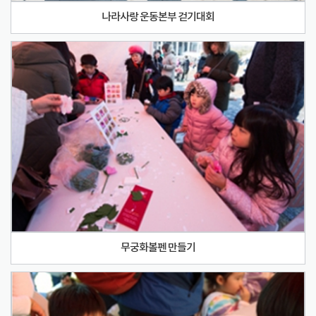
나라사랑 운동본부 걷기대회
무궁화볼펜 만들기