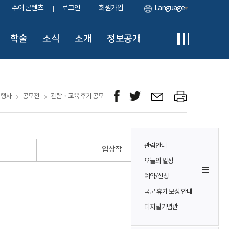
수어 콘텐츠
로그인
회원가입
Language
학술
소식
소개
정보공개
행사
공모전
관람・교육 후기 공모
관람안내
입상작
오늘의 일정
예약/신청
국군 휴가 보상 안내
디지털기념관