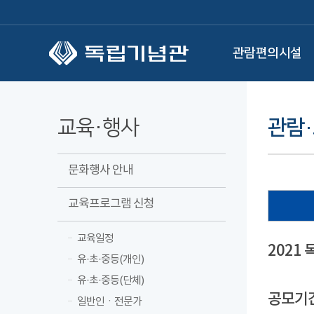
본문 바로가기
관람편의시설
교육·행사
관람・
문화행사 안내
교육프로그램 신청
교육일정
2021
유·초·중등(개인)
유·초·중등(단체)
공모기
일반인ㆍ전문가