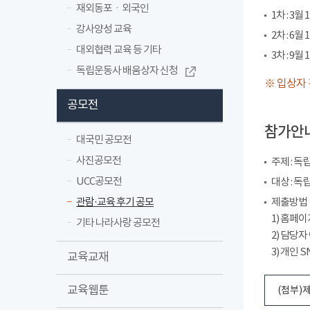
재외동포ㆍ외국인
1차 : 3월 
강사양성 교육
2차 : 6월 
대외협력 교육 등 기타
3차 : 9월 
독립운동사 배움상자 신청
※ 입상자 
공모전
참가안
대국민 공모전
사진공모전
주제 : 
UCC공모전
대상 : 
관람·교육 후기 공모
제출방법
1) 홈페
기타 나라사랑 공모전
2) 담당자 
3) 개인
교육교재
교육웹툰
(첨부)