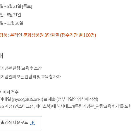
1일 ~ 5월 31일 [종료]
1일 ~ 8월 31일
1일 ~ 11월 30일
경품 : 온라인 문화상품권 3만원권 (접수기간 별 100명)
내
독립기념관 관람·교육 후 소감
독립기념관의 모든 관람객 및 교육 참가자
이지에서 접수
이메일 (jhyoo@i815.or.kr) 로 제출 (첨부파일의 양식에 작성)
 SNS 계정 (인스타그램, 페이스북) 에 해시태그 ‘#독립기념관_관람교육후기’ 를
제출양식 다운로드