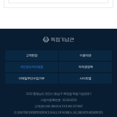
고객헌장
이용약관
개인정보처리방침
저작권정책
이메일무단수집거부
사이트맵
31232 충청남도 천안시 동남구 목천읍 독립기념관로 1
사업자등록번호 : 312-82-02552
고객센터 041-560-0114. FAX 041-557-8167.
ⓒ 2018 THE INDEPENDENCE HALL OF KOREA. ALL RIGHTS RESERVED.