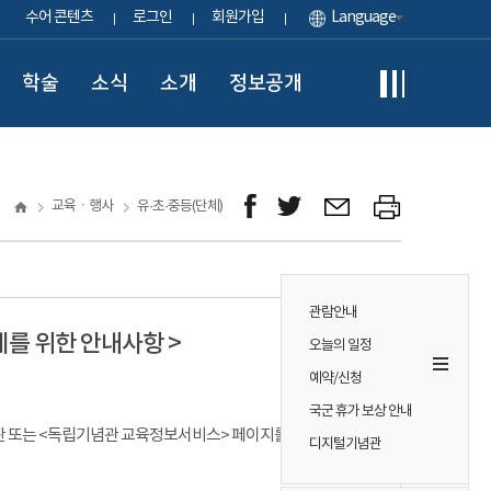
수어 콘텐츠
로그인
회원가입
Language
학술
소식
소개
정보공개
교육ㆍ행사
유·초·중등(단체)
관람안내
체를 위한 안내사항 >
오늘의 일정
예약/신청
국군 휴가 보상 안내
 게시판 또는 <독립기념관 교육정보서비스> 페이지를 참고하시기
디지털기념관