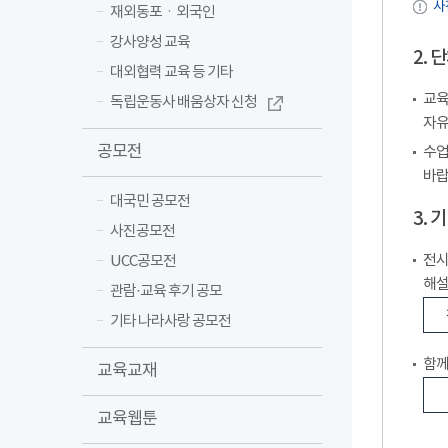
사
재외동포ㆍ외국인
강사양성 교육
2.
대외협력 교육 등 기타
교육
독립운동사 배움상자 신청
자유
공모전
수업
바랍
대국민 공모전
3.
사진공모전
전시
UCC공모전
해설
관람·교육 후기 공모
기타 나라사랑 공모전
함께
교육교재
교육웹툰