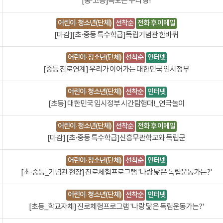
[중·고등]독도는 우리 땅!
어린이·청소년(단체)
선착순
전화 후 이메일
[마감][초·중등 특수학급]독립기념관 한바퀴
어린이·청소년(단체)
선착순
인터넷
[중등 진로연계] 우리가 이어가는 대한민국 임시정부
어린이·청소년(단체)
선착순
인터넷
[초등] 대한민국 임시정부 시간탐험대!_연극놀이
어린이·청소년(단체)
선착순
전화 후 이메일
[마감] [초·중등 특수학급]신흥무관학교와 독립군
어린이·청소년(단체)
선착순
인터넷
[초·중등_기념관 현장] 진로체험프로그램 '나랑 닮은 독립운동가는?'
어린이·청소년(단체)
선착순
인터넷
[초등_학교자체] 진로체험프로그램 '나랑 닮은 독립운동가는?'