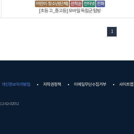
어린이·청소년(단체)
선착순
인터넷
전화
[초등 고_중고등] 모바일 독립군 탐방
1
개인정보처리방침
저작권정책
이메일무단수집거부
사이트맵
2-82-02552