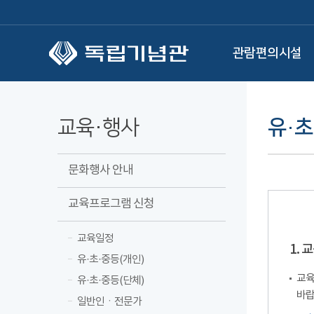
본문 바로가기
관람편의시설
교육·행사
유·초
문화행사 안내
교육프로그램 신청
교육일정
1.
유·초·중등(개인)
교육
유·초·중등(단체)
바랍
일반인ㆍ전문가