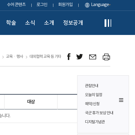
수어 콘텐츠
로그인
회원가입
Language
학술
소식
소개
정보공개
교육ㆍ행사
대외협력 교육 등 기타
관람안내
오늘의 일정
대상
참가비
예약/신청
국군 휴가 보상 안내
습니다.
디지털기념관