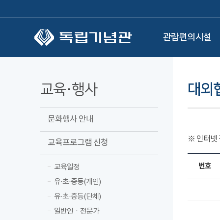
본문 바로가기
관람편의시설
교육·행사
대외협
문화행사 안내
※ 인터넷
교육프로그램 신청
번호
교육일정
유·초·중등(개인)
유·초·중등(단체)
일반인ㆍ전문가