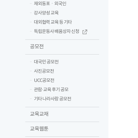
재외동포ㆍ외국인
강사양성 교육
대외협력 교육 등 기타
독립운동사 배움상자 신청
공모전
대국민 공모전
사진공모전
UCC공모전
관람·교육 후기 공모
기타 나라사랑 공모전
교육교재
교육웹툰