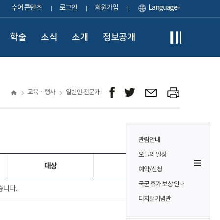
수어 콘텐츠
로그인
회원가입
Language
학술
소식
소개
정보공개
교육ㆍ행사
일반인·전문가
관람안내
오늘의 일정
대상
참가비
예약/신청
국군 휴가 보상 안내
습니다.
디지털기념관