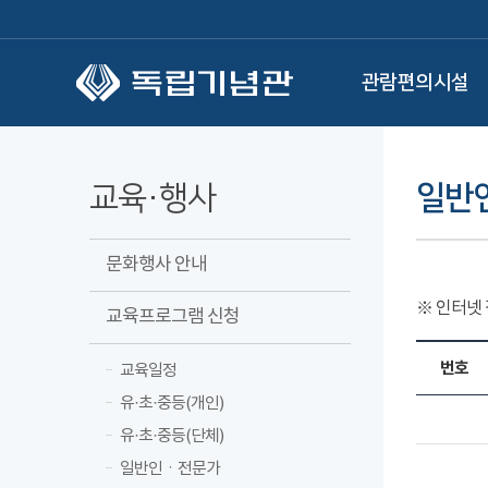
본문 바로가기
관람편의시설
교육·행사
일반
문화행사 안내
※ 인터넷
교육프로그램 신청
번호
교육일정
유·초·중등(개인)
유·초·중등(단체)
일반인ㆍ전문가