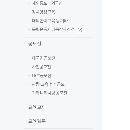
재외동포ㆍ외국인
강사양성 교육
대외협력 교육 등 기타
독립운동사 배움상자 신청
공모전
대국민 공모전
사진공모전
UCC공모전
관람·교육 후기 공모
기타 나라사랑 공모전
교육교재
교육웹툰