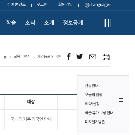
수어 콘텐츠
로그인
회원가입
Language
학술
소식
소개
정보공개
교육ㆍ행사
재외동포·외국인
관람안내
오늘의 일정
대상
참가비
예약/신청
국군 휴가 보상 안내
국내외 거주 외국인 단체
무료
디지털기념관