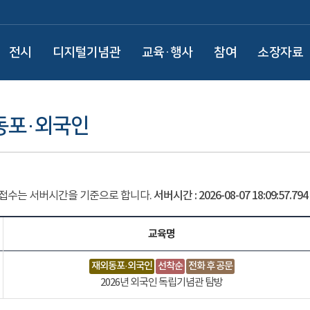
전시
디지털기념관
교육·행사
참여
소장자료
동포·외국인
 접수는 서버시간을 기준으로 합니다.
서버시간 :
2026-08-07 18:09:58.824
교육명
재외동포·외국인
선착순
전화 후 공문
2026년 외국인 독립기념관 탐방