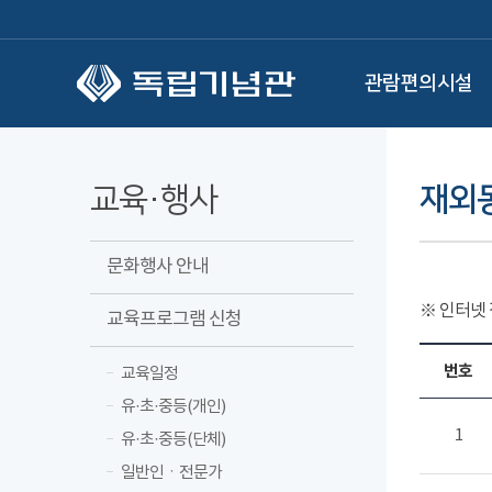
본문 바로가기
관람편의시설
교육·행사
재외
문화행사 안내
※ 인터넷
교육프로그램 신청
번호
교육일정
유·초·중등(개인)
1
유·초·중등(단체)
일반인ㆍ전문가