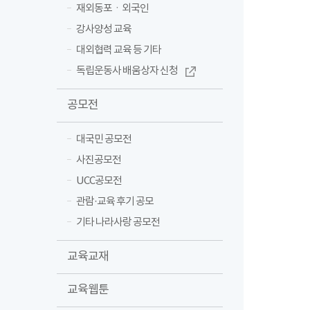
재외동포ㆍ외국인
강사양성 교육
대외협력 교육 등 기타
독립운동사 배움상자 신청
공모전
대국민 공모전
사진공모전
UCC공모전
관람·교육 후기 공모
기타 나라사랑 공모전
교육교재
교육웹툰