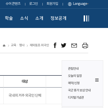
수어 콘텐츠
로그인
회원가입
Language
학술
소식
소개
정보공개
교육ㆍ행사
재외동포·외국인
관람안내
오늘의 일정
대상
참가비
예약/신청
국군 휴가 보상 안내
국내외 거주 외국인 단체
무료
디지털기념관