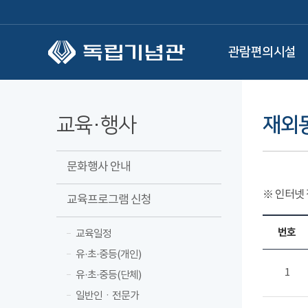
본문 바로가기
관람편의시설
교육·행사
재외
문화행사 안내
※ 인터넷
교육프로그램 신청
번호
교육일정
유·초·중등(개인)
1
유·초·중등(단체)
일반인ㆍ전문가