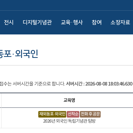
전시
디지털기념관
교육·행사
참여
소장자료
동포·외국인
 접수는 서버시간을 기준으로 합니다.
서버시간 :
2026-08-08 18:03:46.659
교육명
재외동포·외국인
선착순
전화 후 공문
2026년 외국인 독립기념관 탐방