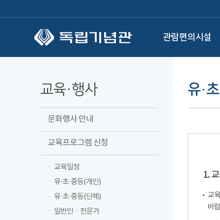
본문 바로가기
관람편의시설
교육·행사
유·초
문화행사 안내
교육프로그램 신청
교육일정
1.
유·초·중등(개인)
교육
유·초·중등(단체)
바랍
일반인ㆍ전문가