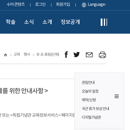
수어 콘텐츠
로그인
회원가입
Language
학술
소식
소개
정보공개
교육ㆍ행사
유·초·중등(단체)
관람안내
체를 위한 안내사항 >
오늘의 일정
예약/신청
국군 휴가 보상 안내
 게시판 또는 <독립기념관 교육정보서비스> 페이지를 참고하시기
디지털기념관