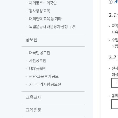
사
재외동포ㆍ외국인
강사양성 교육
2.
대외협력 교육 등 기타
교육
독립운동사 배움상자 신청
자유
공모전
수업
바랍
대국민 공모전
3.
사진공모전
전시
UCC공모전
해설
관람·교육 후기 공모
기타 나라사랑 공모전
함께
교육교재
교육웹툰