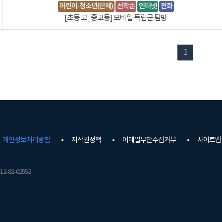
어린이·청소년(단체)
선착순
인터넷
전화
[초등 고_중고등] 모바일 독립군 탐방
1
개인정보처리방침
저작권정책
이메일무단수집거부
사이트맵
2-82-02552