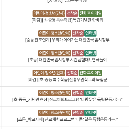
[중·고등]독도는 우리 땅!
어린이·청소년(단체)
선착순
전화 후 이메일
[마감][초·중등 특수학급]독립기념관 한바퀴
어린이·청소년(단체)
선착순
인터넷
[중등 진로연계] 우리가 이어가는 대한민국 임시정부
어린이·청소년(단체)
선착순
인터넷
[초등] 대한민국 임시정부 시간탐험대!_연극놀이
어린이·청소년(단체)
선착순
전화 후 이메일
[마감] [초·중등 특수학급]신흥무관학교와 독립군
어린이·청소년(단체)
선착순
인터넷
[초·중등_기념관 현장] 진로체험프로그램 '나랑 닮은 독립운동가는?'
어린이·청소년(단체)
선착순
인터넷
[초등_학교자체] 진로체험프로그램 '나랑 닮은 독립운동가는?'