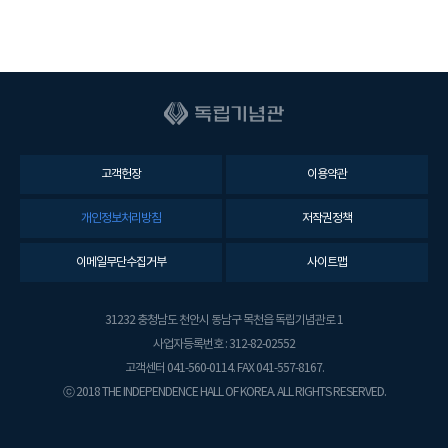
고객헌장
이용약관
개인정보처리방침
저작권정책
이메일무단수집거부
사이트맵
31232 충청남도 천안시 동남구 목천읍 독립기념관로 1
사업자등록번호 : 312-82-02552
고객센터 041-560-0114. FAX 041-557-8167.
ⓒ 2018 THE INDEPENDENCE HALL OF KOREA. ALL RIGHTS RESERVED.