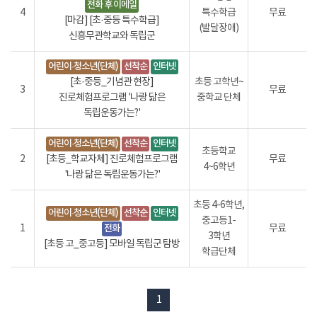
전화 후 이메일
4
특수학급
무료
[마감] [초·중등 특수학급]
(발달장애)
신흥무관학교와 독립군
어린이·청소년(단체)
선착순
인터넷
[초·중등_기념관 현장]
초등 고학년~
3
무료
진로체험프로그램 '나랑 닮은
중학교 단체
독립운동가는?'
어린이·청소년(단체)
선착순
인터넷
초등학교
2
[초등_학교자체] 진로체험프로그램
무료
4~6학년
'나랑 닮은 독립운동가는?'
초등 4-6학년,
어린이·청소년(단체)
선착순
인터넷
중고등1-
1
전화
무료
3학년
[초등 고_중고등] 모바일 독립군 탐방
학급단체
1