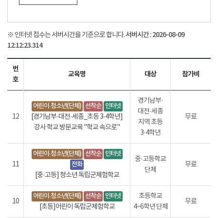
서버시간 :
2026-08-09
※ 인터넷 접수는 서버시간을 기준으로 합니다.
12:12:23.334
번
교육명
대상
참가비
호
경기남부·
어린이·청소년(단체)
선착순
인터넷
대전·세종
12
[경기남부·대전·세종_초등 3·4학년]
무료
지역 초등
강사 학교 방문교육 "학교 속으로"
3·4학년
어린이·청소년(단체)
선착순
인터넷
중·고등학교
11
전화
무료
단체
[중·고등] 청소년 독립군체험학교
어린이·청소년(단체)
선착순
인터넷
초등학교
10
무료
[초등]어린이 독립군체험학교
4~6학년 단체