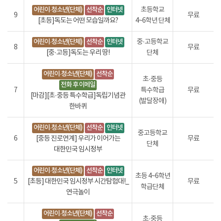
어린이·청소년(단체)
선착순
인터넷
초등학교
9
무료
[초등]독도는 어떤 모습일까요?
4~6학년 단체
어린이·청소년(단체)
선착순
인터넷
중·고등학교
8
무료
[중·고등]독도는 우리 땅!
단체
어린이·청소년(단체)
선착순
초·중등
전화 후 이메일
7
특수학급
무료
[마감][초·중등 특수학급]독립기념관
(발달장애)
한바퀴
어린이·청소년(단체)
선착순
인터넷
중고등학교
6
[중등 진로연계] 우리가 이어가는
무료
단체
대한민국 임시정부
어린이·청소년(단체)
선착순
인터넷
초등 4~6학년
5
[초등] 대한민국 임시정부 시간탐험대!_
무료
학급단체
연극놀이
어린이·청소년(단체)
선착순
초·중등