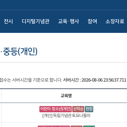
전시
디지털기념관
교육·행사
참여
소장자료
·중등(개인)
 접수는 서버시간을 기준으로 합니다.
서버시간 :
2026-08-06 23:56:37.752
교육명
어린이·청소년(개인)
선착순
현장
[개인] 독립기념관 토요나들이