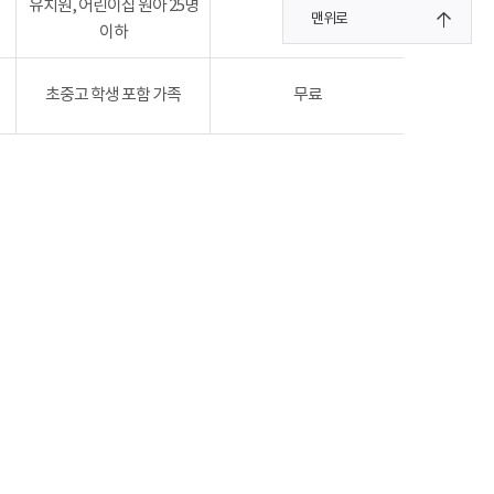
유치원, 어린이집 원아 25명
무료
맨위로
이하
초중고 학생 포함 가족
무료