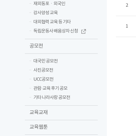
재외동포ㆍ외국인
2
강사양성 교육
대외협력 교육 등 기타
1
독립운동사 배움상자 신청
공모전
대국민 공모전
사진공모전
UCC공모전
관람·교육 후기 공모
기타 나라사랑 공모전
교육교재
교육웹툰