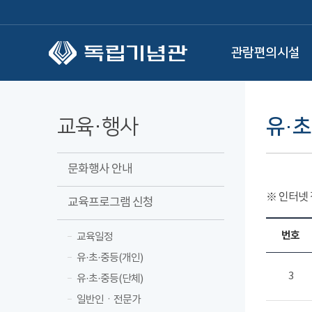
본문 바로가기
관람편의시설
교육·행사
유·초
문화행사 안내
※ 인터넷
교육프로그램 신청
번호
교육일정
유·초·중등(개인)
3
유·초·중등(단체)
일반인ㆍ전문가