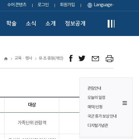
수어 콘텐츠
로그인
회원가입
Language
학술
소식
소개
정보공개
교육ㆍ행사
유·초·중등(개인)
관람안내
오늘의 일정
대상
참가비
예약/신청
국군 휴가 보상 안내
가족단위 관람객
무료
디지털기념관