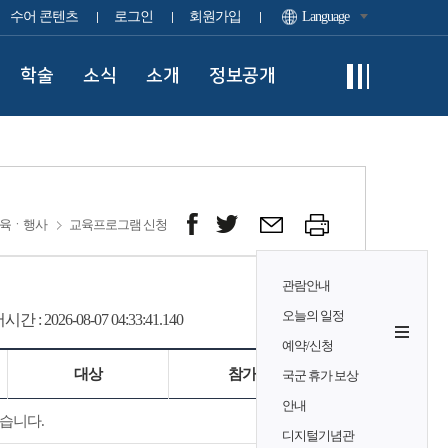
수어 콘텐츠
로그인
회원가입
Language
학술
소식
소개
정보공개
육ㆍ행사
교육프로그램 신청
관람안내
오늘의 일정
시간 :
2026-08-07 04:33:41.170
예약/신청
대상
참가비
국군 휴가 보상
안내
습니다.
디지털기념관