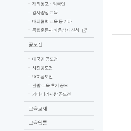
재외동포ㆍ외국인
강사양성 교육
대외협력 교육 등 기타
독립운동사 배움상자 신청
공모전
대국민 공모전
사진공모전
UCC공모전
관람·교육 후기 공모
기타 나라사랑 공모전
교육교재
교육웹툰