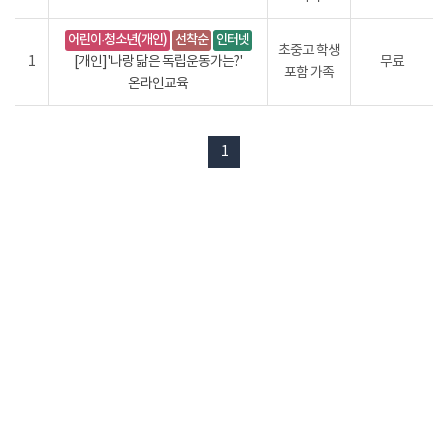
어린이·청소년(개인)
선착순
인터넷
초중고 학생
1
[개인]'나랑 닮은 독립운동가는?'
무료
포함 가족
온라인교육
1