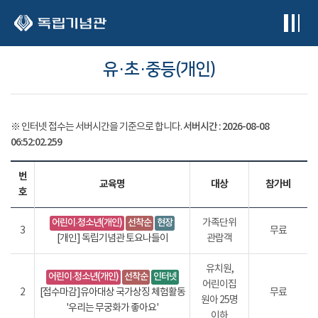
본문 바로가기
유·초·중등(개인)
서버시간 :
2026-08-08
※ 인터넷 접수는 서버시간을 기준으로 합니다.
06:52:02.268
번
교육명
대상
참가비
호
어린이·청소년(개인)
선착순
현장
가족단위
3
무료
[개인] 독립기념관 토요나들이
관람객
유치원,
어린이·청소년(개인)
선착순
인터넷
어린이집
2
[접수마감]유아대상 국가상징 체험활동
무료
원아 25명
'우리는 무궁화가 좋아요'
이하