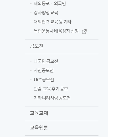
재외동포ㆍ외국인
강사양성 교육
대외협력 교육 등 기타
독립운동사 배움상자 신청
공모전
대국민 공모전
사진공모전
UCC공모전
관람·교육 후기 공모
기타 나라사랑 공모전
교육교재
교육웹툰