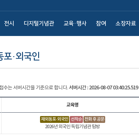
전시
디지털기념관
교육·행사
참여
소장자료
동포·외국인
 접수는 서버시간을 기준으로 합니다.
서버시간 :
2026-08-07 03:40:25.548
교육명
재외동포·외국인
선착순
전화 후 공문
2026년 외국인 독립기념관 탐방