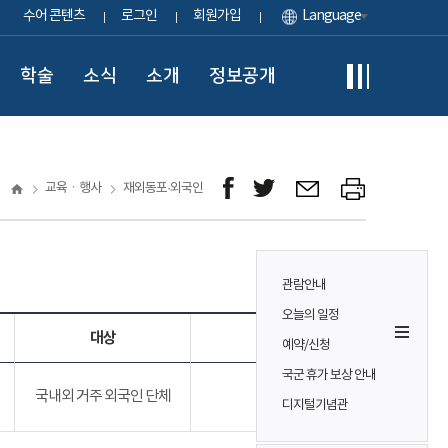
수어 콘텐츠
로그인
회원가입
Language
학술
소식
소개
정보공개
교육ㆍ행사
재외동포·외국인
관람안내
오늘의 일정
대상
참가비
예약/신청
국군 휴가 보상 안내
국내외 거주 외국인 단체
무료
디지털기념관