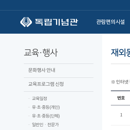
본문 바로가기
관람편의시설
교육·행사
재외
문화행사 안내
※ 인터넷
교육프로그램 신청
번호
교육일정
유·초·중등(개인)
1
유·초·중등(단체)
일반인ㆍ전문가